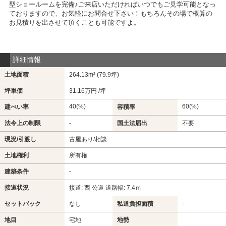
型ショールームを完備♪ご来店いただければいつでもご見学可能となっ
ておりますので、お気軽にお問合せ下さい！もちろんその場で概算の
お見積りを出させて頂くことも可能ですよ。
詳細情報
土地面積
264.13m² (79.9坪)
坪単価
31.16万円 /坪
40(%)
60(%)
建ぺい率
容積率
法令上の制限
-
国土法届出
不要
現況/引渡し
古屋あり/相談
土地権利
所有権
-
建築条件
接道状況
接道: 西 公道 道路幅: 7.4ｍ
セットバック
なし
私道負担面積
-
地目
宅地
地勢