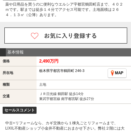
薬や日用品を買うのに便利なウエルシア宇都宮鶴田町店まで、４０２
ｍです。駅までは徒歩１４分でアクセス可能です。土地面積は２６
４．１３㎡（公簿）あります。
基本情報
2,490万円
価格
栃木県宇都宮市鶴田町 246-3
所在地
MAP
種類
土地
ＪＲ日光線 鶴田駅 徒歩14分
交通
東武宇都宮線 南宇都宮駅 徒歩27分
セールスコメント
中古+リフォームなら、カギ交換から１棟丸ごとリフォームまで、
LIXIL不動産ショップ小金井不動産におまかせ下さい。弊社２階には大