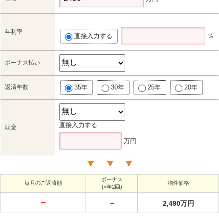
年利率
直接入力する
％
ボーナス払い
返済年数
35年
30年
25年
20年
直接入力する
頭金
万円
ボーナス
毎月のご返済額
物件価格
(×年2回)
－
－
2,490万円