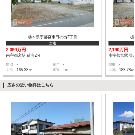
栃木県宇都宮市日の出2丁目
栃
土地
2,090万円
2,190万円
南宇都宮駅 徒歩2分
南宇都宮駅 徒
-
-
-
間取
築年
間取
土地
165.38㎡
建物
-㎡
土地
183.78㎡
広さの近い物件はこちら