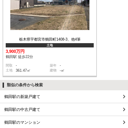
栃木県宇都宮市鶴田町1408-3、他4筆
土地
3,900万円
鶴田駅 徒歩22分
-
-
間取
築年
土地
361.47㎡
建物
-㎡
類似の条件から検索
鶴田駅の新築戸建て
鶴田駅の中古戸建て
鶴田駅のマンション