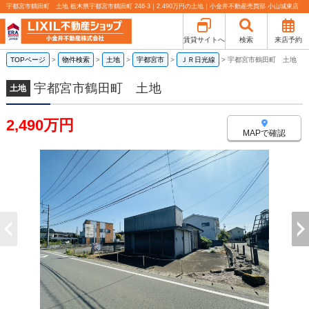
宇都宮市鶴田町 土地 栃木県宇都宮市鶴田町 246-3｜2,490万円の土地｜小金井不動産売買部 小山城東店
賃貸サイトへ
検索
来店予約
TOPページ
>
物件検索
>
土地
>
宇都宮市
>
ＪＲ日光線
>
宇都宮市鶴田町 土地
宇都宮市鶴田町 土地
土地
2,490万円
MAPで確認