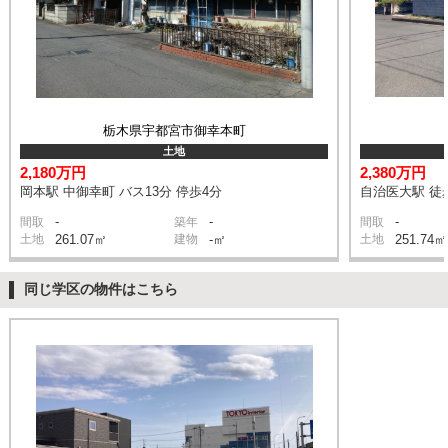
栃木県宇都宮市御幸本町
土地
2,180万円
2,380万円
岡本駅 中御幸町 バス13分 停歩4分
自治医大駅 徒
-
-
-
間取
築年
間取
土地
261.07㎡
建物
-㎡
土地
251.74㎡
同じ学区の物件はこちら