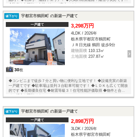
◆駐車３台可能！余裕があって安心ですね！
宇都宮市鶴田町 の新築一戸建て
値下がり
一戸建て
3,298万円
4LDK / 2026年
栃木県宇都宮市鶴田町
ＪＲ日光線 鶴田 徒歩9分
建物面積
110.13㎡
土地面積
237.87㎡
30
枚
◆コンビニまで徒歩７分と買い物に便利な立地です！ ◆設備充実の新築
一戸建てです ◆駐車場は並列３台駐車可能です！ ◆ＬＤＫも広くて開放
的です ◆長期優良住宅 ◆耐震等級３！住宅性能評価取得 ◆物件と合わせ
てご紹介も可能です
宇都宮市鶴田町 の新築一戸建て
値下がり
一戸建て
2,898万円
3LDK / 2026年
栃木県宇都宮市鶴田町