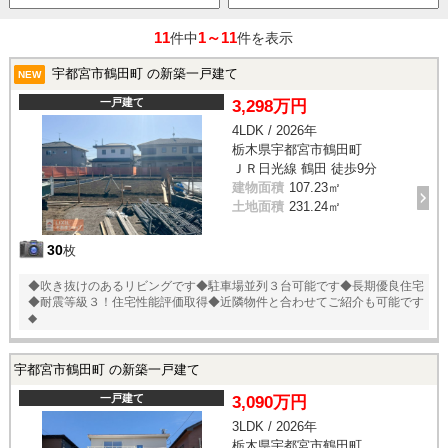
11
1～11
件中
件を表示
宇都宮市鶴田町 の新築一戸建て
NEW
一戸建て
3,298万円
4LDK / 2026年
栃木県宇都宮市鶴田町
ＪＲ日光線 鶴田 徒歩9分
建物面積
107.23㎡
土地面積
231.24㎡
30
枚
◆吹き抜けのあるリビングです◆駐車場並列３台可能です◆長期優良住宅
◆耐震等級３！住宅性能評価取得◆近隣物件と合わせてご紹介も可能です
◆
宇都宮市鶴田町 の新築一戸建て
一戸建て
3,090万円
3LDK / 2026年
栃木県宇都宮市鶴田町