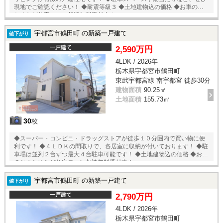
現地でご確認ください！ ◆耐震等級３ ◆土地建物込の価格 ◆お車のおま
とめなど住宅ローン相談無料受付中！
宇都宮市鶴田町 の新築一戸建て
値下がり
一戸建て
2,590万円
4LDK / 2026年
栃木県宇都宮市鶴田町
東武宇都宮線 南宇都宮 徒歩30分
建物面積
90.25㎡
土地面積
155.73㎡
30
枚
◆スーパー・コンビニ・ドラッグストアが徒歩１０分圏内で買い物に便
利です！ ◆４ＬＤＫの間取りで、各居室に収納が付いております！ ◆駐
車場は並列２台ずつ最大４台駐車可能です！ ◆土地建物込の価格 ◆お車
のおまとめなど住宅ローン相談無料受付中！
宇都宮市鶴田町 の新築一戸建て
値下がり
一戸建て
2,790万円
4LDK / 2026年
栃木県宇都宮市鶴田町