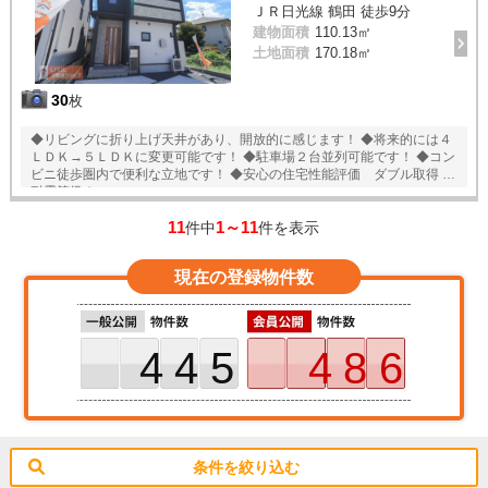
ＪＲ日光線 鶴田 徒歩9分
建物面積
110.13㎡
土地面積
170.18㎡
30
枚
◆リビングに折り上げ天井があり、開放的に感じます！ ◆将来的には４
ＬＤＫ→５ＬＤＫに変更可能です！ ◆駐車場２台並列可能です！ ◆コン
ビニ徒歩圏内で便利な立地です！ ◆安心の住宅性能評価 ダブル取得 ◆
耐震等級３
11
1～11
件中
件を表示
現在の登録物件数
445
486
条件を絞り込む