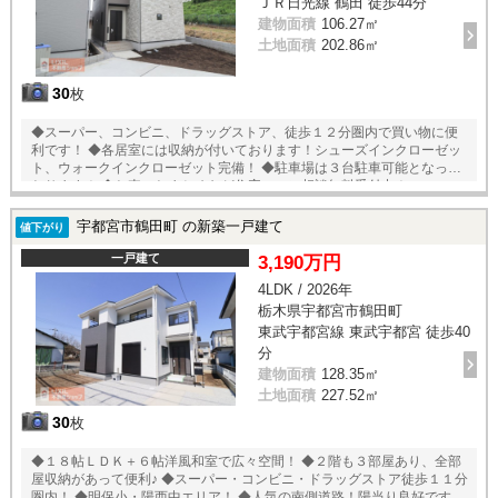
ＪＲ日光線 鶴田 徒歩44分
建物面積
106.27㎡
土地面積
202.86㎡
30
枚
◆スーパー、コンビニ、ドラッグストア、徒歩１２分圏内で買い物に便
利です！ ◆各居室には収納が付いております！シューズインクローゼッ
ト、ウォークインクローゼット完備！ ◆駐車場は３台駐車可能となって
おります！ ◆お車のおまとめなど住宅ローン相談無料受付中！
宇都宮市鶴田町 の新築一戸建て
値下がり
一戸建て
3,190万円
4LDK / 2026年
栃木県宇都宮市鶴田町
東武宇都宮線 東武宇都宮 徒歩40
分
建物面積
128.35㎡
土地面積
227.52㎡
30
枚
◆１８帖ＬＤＫ＋６帖洋風和室で広々空間！ ◆２階も３部屋あり、全部
屋収納があって便利♪ ◆スーパー・コンビニ・ドラッグストア徒歩１１分
圏内！ ◆明保小・陽西中エリア！ ◆人気の南側道路！陽当り良好です！