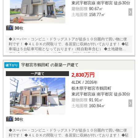
東武宇都宮線 南宇都宮 徒歩30分
建物面積
90.67㎡
土地面積
158.77㎡
30
枚
◆スーパー・コンビニ・ドラッグストアが徒歩１０分圏内で買い物に便
利です！ ◆４ＬＤＫの間取りで、各居室に収納が付いております！ ◆駐
車場は５台駐車可能となっております♪（軽自動車含む） ◆土地建物込の
価格 ◆お車のおまとめなど住宅ローン相談無料受付中！
宇都宮市鶴田町 の新築一戸建て
値下がり
一戸建て
2,830万円
4LDK / 2026年
栃木県宇都宮市鶴田町
東武宇都宮線 南宇都宮 徒歩30分
建物面積
91.91㎡
土地面積
160.84㎡
30
枚
◆スーパー・コンビニ・ドラッグストアが徒歩１０分圏内で買い物に便
利です！ ◆４ＬＤＫの間取りで、各居室に収納が付いております！ ◆駐