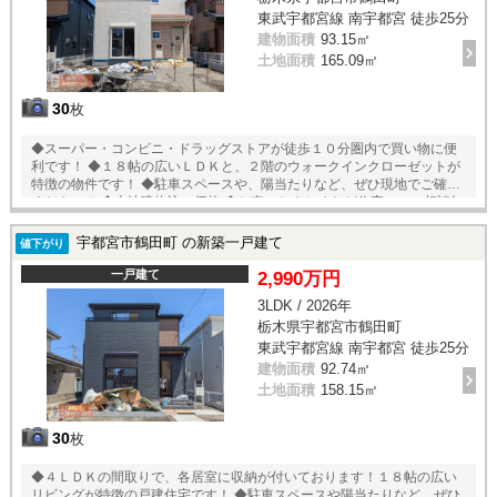
東武宇都宮線 南宇都宮 徒歩25分
建物面積
93.15㎡
土地面積
165.09㎡
30
枚
◆スーパー・コンビニ・ドラッグストアが徒歩１０分圏内で買い物に便
利です！ ◆１８帖の広いＬＤＫと、２階のウォークインクローゼットが
特徴の物件です！ ◆駐車スペースや、陽当たりなど、ぜひ現地でご確認
ください！ ◆土地建物込の価格 ◆お車のおまとめなど住宅ローン相談無
料受付中！
宇都宮市鶴田町 の新築一戸建て
値下がり
一戸建て
2,990万円
3LDK / 2026年
栃木県宇都宮市鶴田町
東武宇都宮線 南宇都宮 徒歩25分
建物面積
92.74㎡
土地面積
158.15㎡
30
枚
◆４ＬＤＫの間取りで、各居室に収納が付いております！１８帖の広い
リビングが特徴の戸建住宅です！ ◆駐車スペースや陽当たりなど、ぜひ