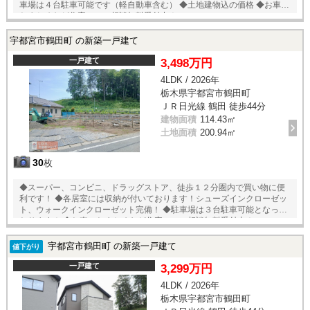
車場は４台駐車可能です（軽自動車含む） ◆土地建物込の価格 ◆お車の
おまとめなど住宅ローン相談無料受付中！
宇都宮市鶴田町 の新築一戸建て
一戸建て
3,498万円
4LDK / 2026年
栃木県宇都宮市鶴田町
ＪＲ日光線 鶴田 徒歩44分
建物面積
114.43㎡
土地面積
200.94㎡
30
枚
◆スーパー、コンビニ、ドラッグストア、徒歩１２分圏内で買い物に便
利です！ ◆各居室には収納が付いております！シューズインクローゼッ
ト、ウォークインクローゼット完備！ ◆駐車場は３台駐車可能となって
おります！ ◆お車のおまとめなど住宅ローン相談無料受付中！
宇都宮市鶴田町 の新築一戸建て
値下がり
一戸建て
3,299万円
4LDK / 2026年
栃木県宇都宮市鶴田町