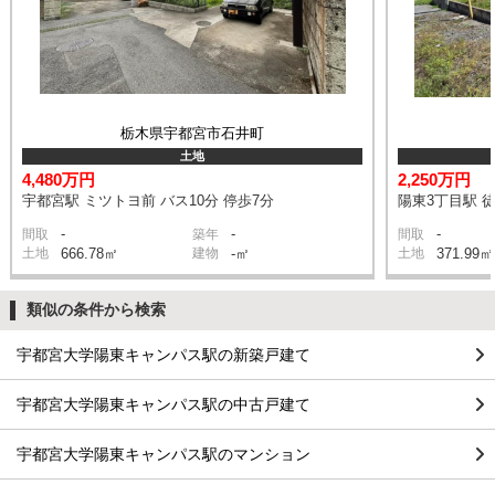
栃木県宇都宮市石井町
土地
4,480万円
2,250万円
宇都宮駅 ミツトヨ前 バス10分 停歩7分
陽東3丁目駅 徒
-
-
-
間取
築年
間取
土地
666.78㎡
建物
-㎡
土地
371.99㎡
類似の条件から検索
宇都宮大学陽東キャンパス駅の新築戸建て
宇都宮大学陽東キャンパス駅の中古戸建て
宇都宮大学陽東キャンパス駅のマンション