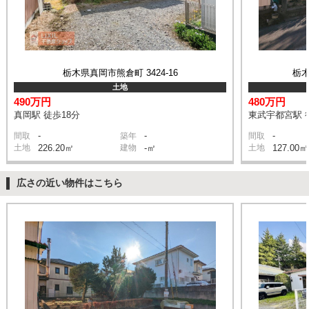
栃木県真岡市熊倉町 3424-16
栃木
土地
490万円
480万円
真岡駅 徒歩18分
東武宇都宮駅 
-
-
-
間取
築年
間取
土地
226.20㎡
建物
-㎡
土地
127.00㎡
広さの近い物件はこちら