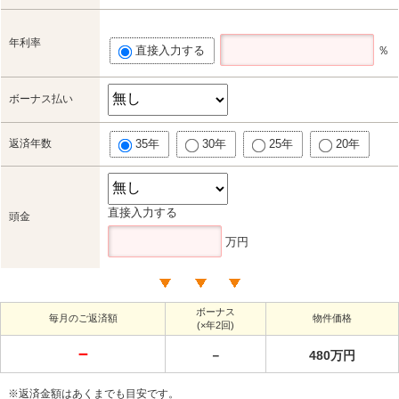
年利率
直接入力する
％
ボーナス払い
返済年数
35年
30年
25年
20年
直接入力する
頭金
万円
ボーナス
毎月のご返済額
物件価格
(×年2回)
－
－
480万円
※返済金額はあくまでも目安です。