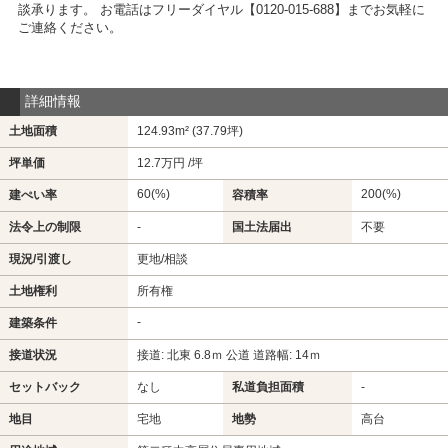
談承ります。 お電話はフリーダイヤル【0120-015-688】までお気軽に
ご連絡ください。
詳細情報
土地面積
124.93m² (37.79坪)
坪単価
12.7万円 /坪
60(%)
200(%)
建ぺい率
容積率
法令上の制限
-
国土法届出
不要
現況/引渡し
更地/相談
土地権利
所有権
-
建築条件
接道状況
接道: 北東 6.8ｍ 公道 道路幅: 14ｍ
セットバック
なし
私道負担面積
-
地目
宅地
地勢
高台