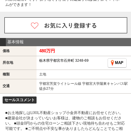
ムができます！
基本情報
480万円
価格
栃木県宇都宮市石井町 3248-69
所在地
MAP
種類
土地
宇都宮芳賀ライトレール線 宇都宮大学陽東キャンパス駅
交通
徒歩27分
セールスコメント
■お土地探しはLIXIL不動産ショップ小金井不動産にお任せください。
■建築会社が決まっていないお客様は、建物のご相談もお任せくださ
い。 ■頭金0円からの住宅ローンご相談下さい現地待ち合わせもご対応
可能です。 ■ご不明点や不安な事がありましたらどんなことでもご相