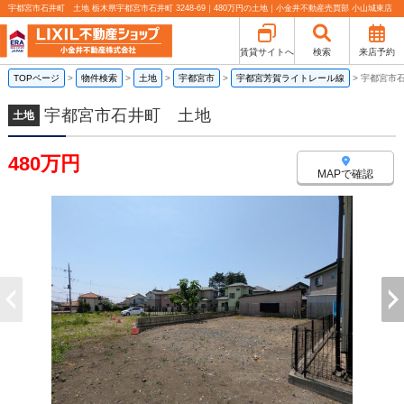
宇都宮市石井町 土地 栃木県宇都宮市石井町 3248-69｜480万円の土地｜小金井不動産売買部 小山城東店
賃貸サイトへ
検索
来店予約
TOPページ
>
物件検索
>
土地
>
宇都宮市
>
宇都宮芳賀ライトレール線
>
宇都宮市
宇都宮市石井町 土地
土地
480万円
MAPで確認