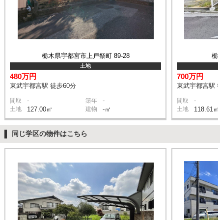
栃木県宇都宮市上戸祭町 89-28
栃
土地
480万円
700万円
東武宇都宮駅 徒歩60分
東武宇都宮駅 
-
-
-
間取
築年
間取
土地
127.00㎡
建物
-㎡
土地
118.61㎡
同じ学区の物件はこちら