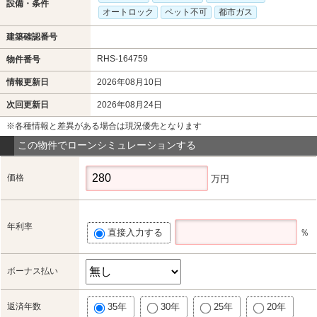
設備・条件
オートロック
ペット不可
都市ガス
建築確認番号
RHS-164759
物件番号
情報更新日
2026年08月10日
次回更新日
2026年08月24日
※各種情報と差異がある場合は現況優先となります
この物件でローンシミュレーションする
価格
万円
年利率
直接入力する
％
ボーナス払い
返済年数
35年
30年
25年
20年