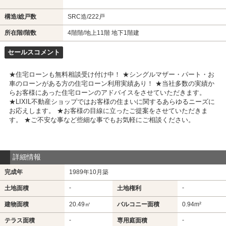
構造/総戸数
SRC造/222戸
所在階/階数
4階階/地上11階 地下1階建
セールスコメント
★住宅ローンも無料相談受け付け中！ ★シングルマザー・パート・お
車のローンがある方の住宅ローン利用実績あり！ ★当社多数の実績か
らお客様にあった住宅ローンのアドバイスをさせていただきます。
★LIXIL不動産ショップではお客様の住まいに関するあらゆるニーズに
お応えします。 ★お客様の目線に立ったご提案をさせていただきま
す。 ★ご不安な事など些細な事でもお気軽にご相談ください。
詳細情報
完成年
1989年10月築
-
-
土地面積
土地権利
建物面積
20.49㎡
バルコニー面積
0.94m²
-
-
テラス面積
専用庭面積