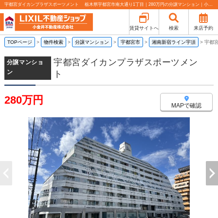
宇都宮ダイカンプラザスポーツメント 栃木県宇都宮市南大通り1丁目｜280万円の分譲マンション｜小金井不動産売買部 小山城東店
賃貸サイトへ
検索
来店予約
TOPページ
>
物件検索
>
分譲マンション
>
宇都宮市
>
湘南新宿ライン宇須
>
宇都
宇都宮ダイカンプラザスポーツメン
分譲マンショ
ン
ト
280万円
MAPで確認