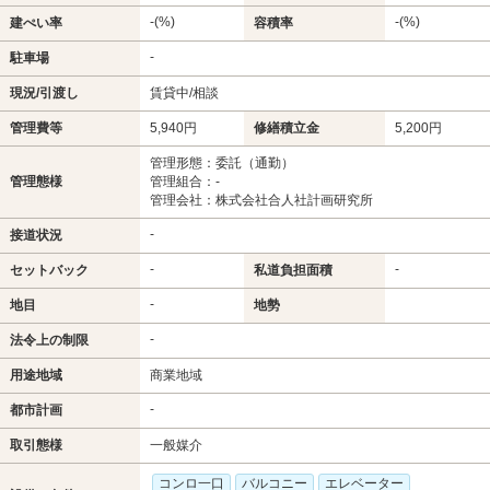
-(%)
-(%)
建ぺい率
容積率
-
駐車場
現況/引渡し
賃貸中/相談
管理費等
5,940円
修繕積立金
5,200円
管理形態：委託（通勤）
管理態様
管理組合：-
管理会社：株式会社合人社計画研究所
-
接道状況
-
-
セットバック
私道負担面積
-
地目
地勢
-
法令上の制限
用途地域
商業地域
-
都市計画
取引態様
一般媒介
コンロ一口
バルコニー
エレベーター