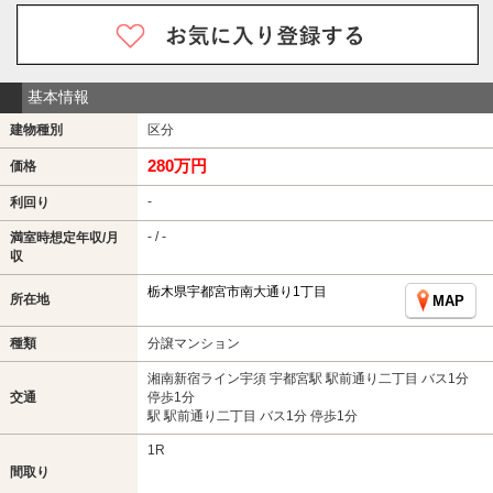
基本情報
建物種別
区分
280万円
価格
-
利回り
- / -
満室時想定年収/月
収
栃木県宇都宮市南大通り1丁目
所在地
MAP
種類
分譲マンション
湘南新宿ライン宇須 宇都宮駅 駅前通り二丁目 バス1分
交通
停歩1分
駅 駅前通り二丁目 バス1分 停歩1分
1R
間取り