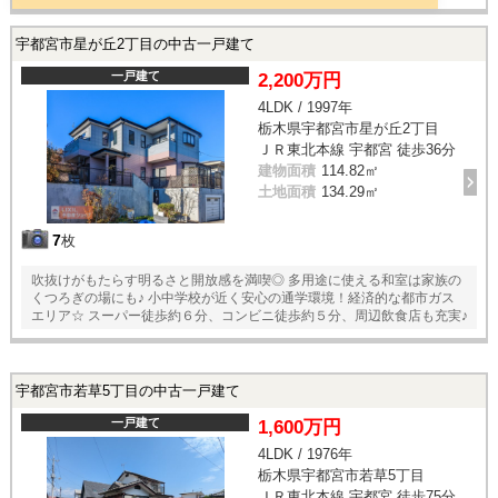
宇都宮市星が丘2丁目の中古一戸建て
一戸建て
2,200万円
4LDK / 1997年
栃木県宇都宮市星が丘2丁目
ＪＲ東北本線 宇都宮 徒歩36分
建物面積
114.82㎡
土地面積
134.29㎡
7
枚
吹抜けがもたらす明るさと開放感を満喫◎ 多用途に使える和室は家族の
くつろぎの場にも♪ 小中学校が近く安心の通学環境！経済的な都市ガス
エリア☆ スーパー徒歩約６分、コンビニ徒歩約５分、周辺飲食店も充実♪
宇都宮市若草5丁目の中古一戸建て
一戸建て
1,600万円
4LDK / 1976年
栃木県宇都宮市若草5丁目
ＪＲ東北本線 宇都宮 徒歩75分