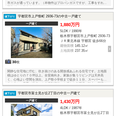
市ガスが通っています。（本物件はプロパンガスですが、工事をすれば
都市ガスを使えます）
宇都宮市上戸祭町 2936-73の中古一戸建て
値下がり
一戸建て
1,880万円
5LDK / 1990年
栃木県宇都宮市上戸祭町 2936-73
ＪＲ東北本線 宇都宮 徒歩66分
建物面積
145.12㎡
土地面積
237.35㎡
30
枚
閑静な住宅地に佇む、吹き抜けのある開放感あふれる住宅です。土地面
積はゆとりの７０坪以上。全室南向き。家族が集うリビングは天井高
く、心地よい空間を演出。上戸祭小学校まで徒歩１１分、スーパーも徒
歩９分と、子育て世代にも生活利便性にも優れた住環境が魅力。周辺は
交通量も少なく、落ち着いた暮らしを求める方に最適な一邸です。
宇都宮市富士見が丘2丁目の中古一戸建て
値下がり
一戸建て
1,430万円
4LDK / 1987年
栃木県宇都宮市富士見が丘2丁目