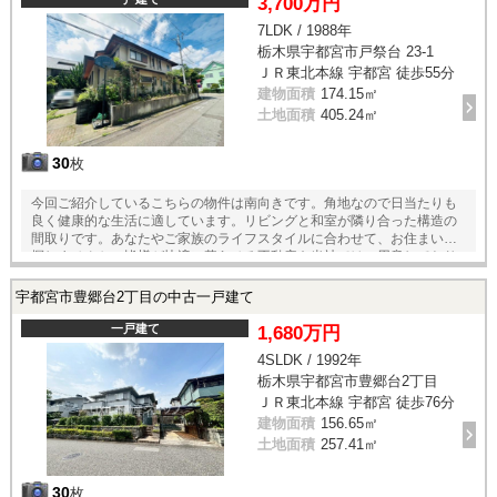
3,700万円
7LDK / 1988年
栃木県宇都宮市戸祭台 23-1
ＪＲ東北本線 宇都宮 徒歩55分
建物面積
174.15㎡
土地面積
405.24㎡
30
枚
今回ご紹介しているこちらの物件は南向きです。角地なので日当たりも
良く健康的な生活に適しています。リビングと和室が隣り合った構造の
間取りです。あなたやご家族のライフスタイルに合わせて、お住まいを
探しませんか。皆様が快適に暮らせる不動産を当社ではご用意しており
ます。ぜひご検討ください。
宇都宮市豊郷台2丁目の中古一戸建て
一戸建て
1,680万円
4SLDK / 1992年
栃木県宇都宮市豊郷台2丁目
ＪＲ東北本線 宇都宮 徒歩76分
建物面積
156.65㎡
土地面積
257.41㎡
30
枚