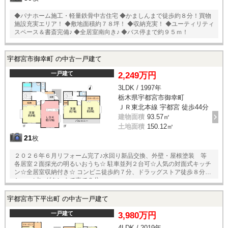
◆パナホーム施工・軽量鉄骨中古住宅 ◆かましんまで徒歩約８分！買物
施設充実エリア！ ◆敷地面積約７８坪！ ◆収納充実！ ◆ユーティリティ
スペース＆書斎完備♪ ◆全居室南向き♪ ◆バス停まで約９５ｍ！
宇都宮市御幸町 の中古一戸建て
一戸建て
2,249万円
3LDK / 1997年
栃木県宇都宮市御幸町
ＪＲ東北本線 宇都宮 徒歩44分
建物面積
93.57㎡
土地面積
150.12㎡
21
枚
２０２６年６月リフォーム完了♪水回り新品交換、外壁・屋根塗装 等
各居室２面採光の明るいおうち☆ 駐車並列２台可☆人気の対面式キッチ
ン☆全居室収納付き☆ コンビニ徒歩約７分、ドラッグストア徒歩８分、
ショッピングタンまで車で８分
宇都宮市下平出町 の中古一戸建て
一戸建て
3,980万円
4LDK / 2019年