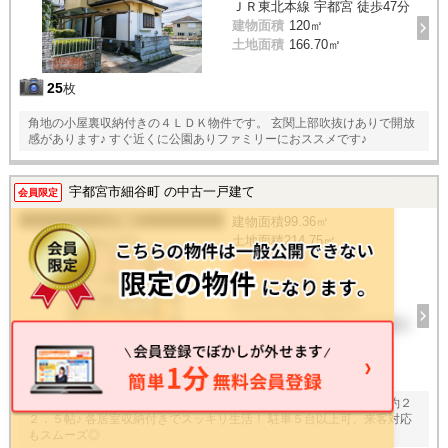
ＪＲ東北本線 宇都宮 徒歩47分
建物面積
120㎡
土地面積
166.70㎡
25
枚
角地の小屋裏収納付きの４ＬＤＫ物件です。 玄関上部吹抜けありで開放
感があります♪ すぐ近くに公園ありファミリーにおススメです♪
宇都宮市細谷町 の中古一戸建て
会員限定
一戸建て
建物面積
99.36㎡
土地面積
214.75㎡
2,100万円
3LDK / 2012年
栃木県宇都宮市細谷町
ＪＲ東北本線 宇都宮 徒歩92分
7
枚
くつろぎ・学び・遊び、自由な使い方ができる明るい広々リビング約２
２．５帖♪ 各居室収納付きでスッキリ生活！ 駐車５台以上可、来客対応
もスムーズ◎