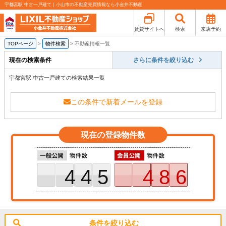
宇都宮駅 中古一戸建て｜小山市の不動産売買情報なら小金井不動産
賃貸サイトへ
検索
来店予約
TOPページ
>
物件検索
>
不動産情報一覧
現在の検索条件
さらに条件を絞り込む
宇都宮駅 中古一戸建ての検索結果一覧
この条件で新着メールを登録
現在の登録物件数
445
486
条件を絞り込む