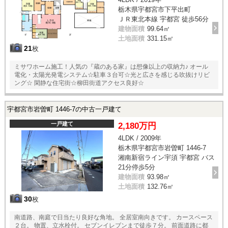
栃木県宇都宮市下平出町
ＪＲ東北本線 宇都宮 徒歩56分
建物面積
99.64㎡
土地面積
331.15㎡
21
枚
ミサワホーム施工！人気の『蔵のある家』は想像以上の収納力♪ オール
電化・太陽光発電システム☆駐車３台可☆光と広さを感じる吹抜けリビ
ング☆ 閑静な住宅街☆柳田街道アクセス良好☆
宇都宮市岩曽町 1446-7の中古一戸建て
一戸建て
2,180万円
4LDK / 2009年
栃木県宇都宮市岩曽町 1446-7
湘南新宿ライン宇須 宇都宮 バス
21分停歩5分
建物面積
93.98㎡
土地面積
132.76㎡
30
枚
南道路、南庭で日当たり良好な角地。 全居室南向きです。 カースペース
２台。 物置、立水栓付。 セブンイレブンまで徒歩７分。 前面道路に都