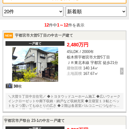
12
1～12
件中
件を表示
宇都宮市大曽5丁目の中古一戸建て
NEW
一戸建て
2,480万円
4SLDK / 2000年
栃木県宇都宮市大曽5丁目
ＪＲ東北本線 宇都宮 徒歩21分
建物面積
140.14㎡
土地面積
167.67㎡
30
枚
＼大曽５丁目中古住宅／ ◆トヨタウッドユーホーム施工 ◆広いウォーク
インクローゼットや廊下収納・納戸など収納充実 ◆主寝室１３帖とベッ
トを２つ置いてもゆとりの広さ ◆２階は各居室バルコニーにつながって
いてお布団を干すのにも便利！
宇都宮市戸祭台 23-1の中古一戸建て
一戸建て