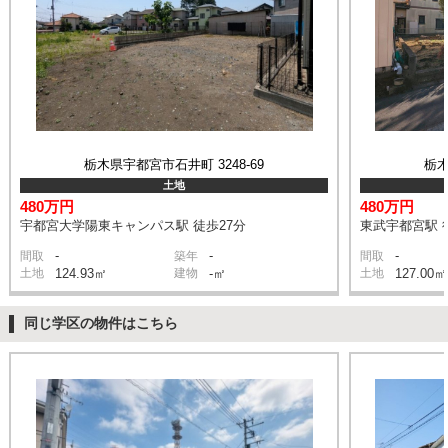
栃木県宇都宮市石井町 3248-69
栃木
土地
480万円
480万円
宇都宮大学陽東キャンパス駅 徒歩27分
東武宇都宮駅 
-
-
-
間取
築年
間取
土地
124.93㎡
建物
-㎡
土地
127.00㎡
同じ学区の物件はこちら