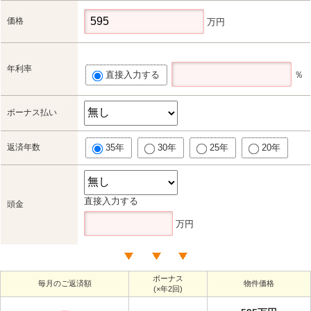
価格
万円
年利率
直接入力する
％
ボーナス払い
返済年数
35年
30年
25年
20年
直接入力する
頭金
万円
ボーナス
毎月のご返済額
物件価格
(×年2回)
－