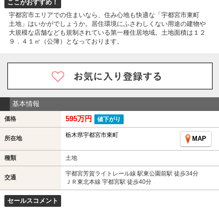
ここがおすすめ！
宇都宮市エリアでの住まいなら、住み心地も快適な「宇都宮市東町
土地」はいかがでしょうか。居住環境にふさわしくない用途の建物や
大規模な店舗なども規制されている第一種住居地域。土地面積は１２
９．４１㎡（公簿）となっております。
基本情報
595万円
価格
値下がり
栃木県宇都宮市東町
所在地
MAP
種類
土地
宇都宮芳賀ライトレール線 駅東公園前駅 徒歩34分
交通
ＪＲ東北本線 宇都宮駅 徒歩40分
セールスコメント