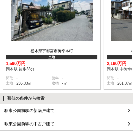
栃木県宇都宮市御幸本町
土地
1,590万円
2,180万円
岡本駅 徒歩33分
岡本駅 中御幸町
-
-
-
間取
築年
間取
土地
236.03㎡
建物
-㎡
土地
261.07㎡
類似の条件から検索
駅東公園前駅の新築戸建て
駅東公園前駅の中古戸建て