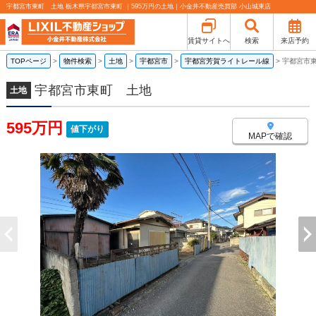
宇都宮市東町 土地 栃木県宇都宮市東町 ｜595万円の土地｜小金井不動産売買部 小山城東店
賃貸サイトへ
検索
来店予約
TOPページ
>
物件検索
>
土地
>
宇都宮市
>
宇都宮芳賀ライトレール線
>
宇都宮市
宇都宮市東町 土地
土地
595万円
値下がり
MAPで確認