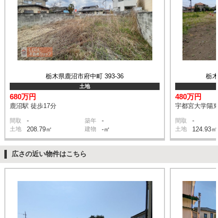
栃木県鹿沼市府中町 393-36
栃木
土地
680万円
480万円
鹿沼駅 徒歩17分
宇都宮大学陽東
-
-
-
間取
築年
間取
土地
208.79㎡
建物
-㎡
土地
124.93㎡
広さの近い物件はこちら