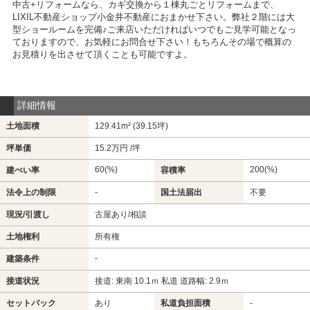
中古+リフォームなら、カギ交換から１棟丸ごとリフォームまで、
LIXIL不動産ショップ小金井不動産におまかせ下さい。弊社２階には大
型ショールームを完備♪ご来店いただければいつでもご見学可能となっ
ておりますので、お気軽にお問合せ下さい！もちろんその場で概算の
お見積りを出させて頂くことも可能ですよ。
詳細情報
土地面積
129.41m² (39.15坪)
坪単価
15.2万円 /坪
60(%)
200(%)
建ぺい率
容積率
法令上の制限
-
国土法届出
不要
現況/引渡し
古屋あり/相談
土地権利
所有権
-
建築条件
接道状況
接道: 東南 10.1ｍ 私道 道路幅: 2.9ｍ
セットバック
あり
私道負担面積
-