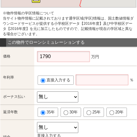
※物件情報の学区情報について
当サイト物件情報に記載されております通学区域(学区)情報は、国土数値情報ダ
ウンロードサービスが提供する小学校区データ【2016年度】及び中学校区デー
タ【2016年度】を元に加工したものですので、記載情報が現在の学区域と異な
る場合がございます。
この物件でローンシミュレーションする
価格
万円
年利率
直接入力する
％
ボーナス払い
返済年数
35年
30年
25年
20年
直接入力する
頭金