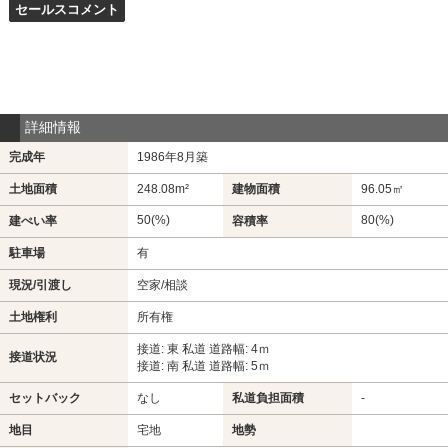
セールスコメント
詳細情報
完成年
1986年8月築
土地面積
248.08m²
建物面積
96.05㎡
50(%)
80(%)
建ぺい率
容積率
駐車場
有
現況/引渡し
空家/相談
土地権利
所有権
接道: 東 私道 道路幅: 4ｍ
接道状況
接道: 南 私道 道路幅: 5ｍ
セットバック
なし
私道負担面積
-
地目
宅地
地勢