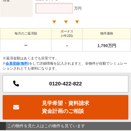
万円
ボーナス
毎月のご返済額
物件価格
(×年2回)
－
－
1,790万円
※返済金額はあくまでも目安です。
※
会員登録(無料)
をして詳細情報を記入されますと、全物件が自動でシミュレー
ションされとても便利になります。
0120-422-822
見学希望・資料請求
資金計画のご相談
この物件を見た人はこの物件も見ています