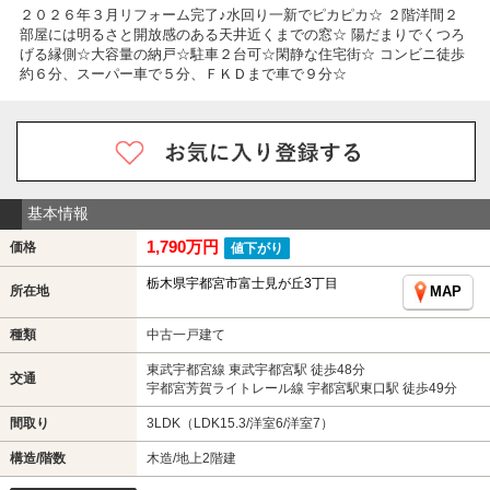
２０２６年３月リフォーム完了♪水回り一新でピカピカ☆ ２階洋間２
部屋には明るさと開放感のある天井近くまでの窓☆ 陽だまりでくつろ
げる縁側☆大容量の納戸☆駐車２台可☆閑静な住宅街☆ コンビニ徒歩
約６分、スーパー車で５分、ＦＫＤまで車で９分☆
基本情報
1,790万円
価格
値下がり
栃木県宇都宮市富士見が丘3丁目
所在地
MAP
種類
中古一戸建て
東武宇都宮線 東武宇都宮駅 徒歩48分
交通
宇都宮芳賀ライトレール線 宇都宮駅東口駅 徒歩49分
間取り
3LDK（LDK15.3/洋室6/洋室7）
構造/階数
木造/地上2階建