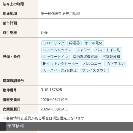
-
法令上の制限
用途地域
第一種低層住居専用地域
-
都市計画
取引態様
仲介
フローリング
給湯器
オール電化
システムキッチン
シャワー
バス・トイレ別
設備・条件
シャワートイレ
室内洗濯機置場
浴室乾燥機
IHクッキングヒーター
バルコニー
TVドアホン
カースペース2台以上
プライスダウン
建築確認番号
RHS-167625
物件番号
情報更新日
2026年08月10日
次回更新日
2026年08月24日
※各種情報と差異がある場合は現況優先となります
学区情報