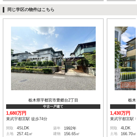
同じ学区の物件はこちら
栃木県宇都宮市豊郷台2丁目
栃木
中古一戸建て
1,680万円
1,430万円
東武宇都宮駅 徒歩74分
東武宇都宮駅 
4SLDK
4LDK
間取
築年
1992年
間取
土地
257.41㎡
建物
156.65㎡
土地
166.70㎡