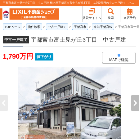
宇都宮市富士見が丘3丁目 中古戸建 栃木県宇都宮市富士見が丘3丁目｜1,790万円の中古一戸建て｜小金井不動産売買部 小山城東店
賃貸サイトへ
検索
来店予約
TOPページ
>
物件検索
>
中古一戸建て
>
宇都宮市
>
東武宇都宮線
>
宇都宮市富士
宇都宮市富士見が丘3丁目 中古戸建
中古一戸建て
1,790万円
値下がり
MAPで確認