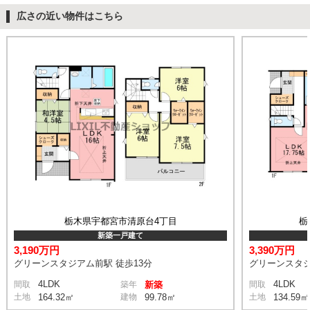
広さの近い物件はこちら
栃木県宇都宮市清原台4丁目
栃
新築一戸建て
3,190万円
3,390万円
グリーンスタジアム前駅 徒歩13分
グリーンスタジ
4LDK
4LDK
間取
築年
新築
間取
土地
164.32㎡
建物
99.78㎡
土地
134.59㎡