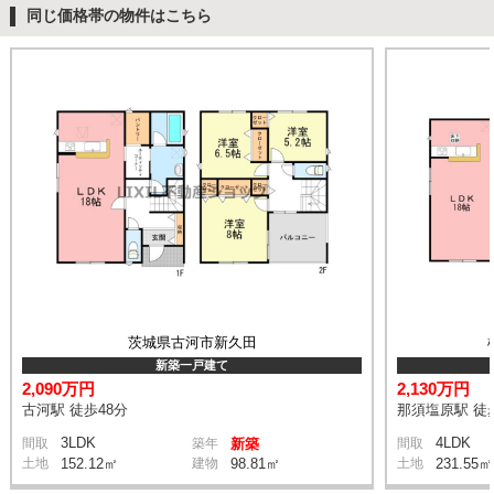
同じ価格帯の物件はこちら
茨城県古河市新久田
新築一戸建て
2,090万円
2,130万円
古河駅 徒歩48分
那須塩原駅 徒
3LDK
4LDK
間取
築年
新築
間取
土地
152.12㎡
建物
98.81㎡
土地
231.55㎡