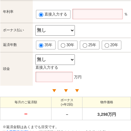
年利率
直接入力する
％
ボーナス払い
返済年数
35年
30年
25年
20年
直接入力する
頭金
万円
ボーナス
毎月のご返済額
物件価格
(×年2回)
－
－
3,298万円
※返済金額はあくまでも目安です。