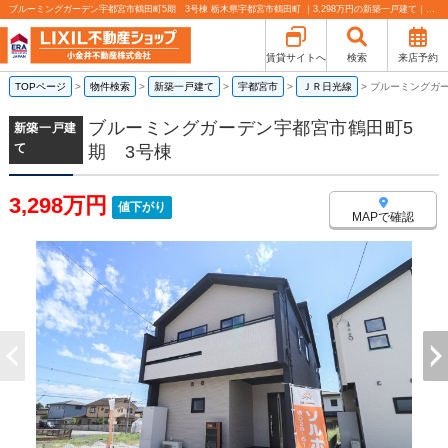
ブルーミングガーデン宇都宮市鶴田町5期 3号棟 栃木県宇都宮市鶴田町 ｜3,298万円の新築一戸建て｜小金井不動産売買部 小山城東店
賃貸サイトへ
検索
来店予約
TOPページ
>
物件検索
>
新築一戸建て
>
宇都宮市
>
ＪＲ日光線
>
ブルーミングガー
ブルーミングガーデン宇都宮市鶴田町5
新築一戸建
て
期 3号棟
3,298万円
値下がり
MAPで確認