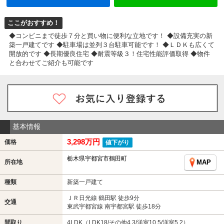
ここがおすすめ！
◆コンビニまで徒歩７分と買い物に便利な立地です！ ◆設備充実の新
築一戸建てです ◆駐車場は並列３台駐車可能です！ ◆ＬＤＫも広くて
開放的です ◆長期優良住宅 ◆耐震等級３！住宅性能評価取得 ◆物件
と合わせてご紹介も可能です
基本情報
3,298万円
価格
値下がり
栃木県宇都宮市鶴田町
所在地
MAP
種類
新築一戸建て
ＪＲ日光線 鶴田駅 徒歩9分
交通
東武宇都宮線 南宇都宮駅 徒歩18分
間取り
4LDK（LDK18/その他4.3/洋室10.5/洋室5.2）