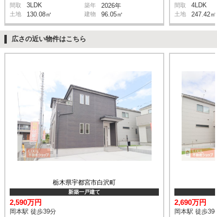
3LDK
4LDK
間取
築年
2026年
間取
土地
130.08㎡
建物
96.05㎡
土地
247.42㎡
広さの近い物件はこちら
栃木県宇都宮市白沢町
新築一戸建て
2,590万円
2,690万円
岡本駅 徒歩39分
岡本駅 徒歩39