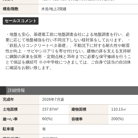
構造/階数
木造/地上2階建
セールスコメント
・地盤も安心。基礎着工前に地盤調査会社による地盤調査を行い、必
要に応じて地盤補強を行い不同沈下しない様対策をしております。 ・
「鉄筋入りコンクリートベタ基礎」、不動沈下に対する耐久性や耐震
性が向上 ・サビやシロアリを寄せ付けない。建物の床を支える支持材
に鋼製の床束を採用 ・定期点検と35年までに必要な保守修繕を行うこ
とで保証を継続可 ※小中学校につきましては、ご自身で該当の自治体
に確認をお願い致します。
詳細情報
完成年
2026年7月築
土地面積
237.87m²
建物面積
110.13㎡
60(%)
200(%)
建ぺい率
容積率
駐車場
有