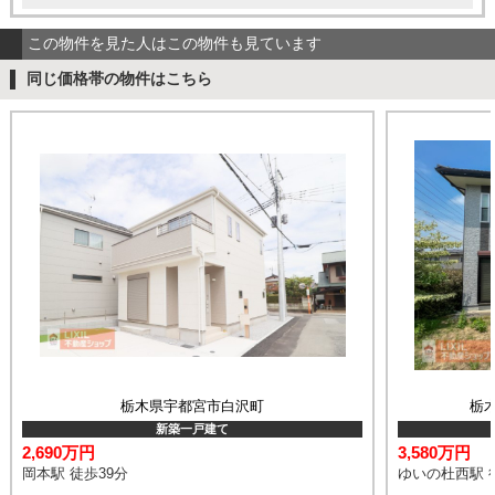
この物件を見た人はこの物件も見ています
同じ価格帯の物件はこちら
栃木県宇都宮市白沢町
栃
新築一戸建て
2,690万円
3,580万円
岡本駅 徒歩39分
ゆいの杜西駅 