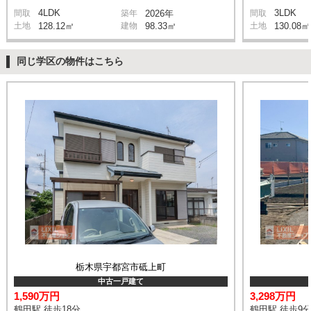
4LDK
3LDK
間取
築年
2026年
間取
土地
128.12㎡
建物
98.33㎡
土地
130.08㎡
同じ学区の物件はこちら
栃木県宇都宮市砥上町
中古一戸建て
1,590万円
3,298万円
鶴田駅 徒歩18分
鶴田駅 徒歩9