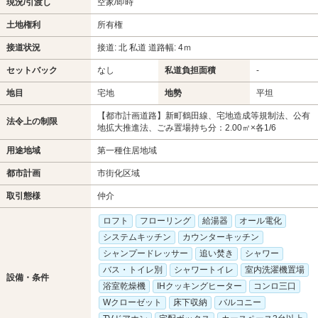
現況/引渡し
空家/即時
土地権利
所有権
接道状況
接道: 北 私道 道路幅: 4ｍ
セットバック
なし
私道負担面積
-
地目
宅地
地勢
平坦
【都市計画道路】新町鶴田線、宅地造成等規制法、公有
法令上の制限
地拡大推進法、ごみ置場持ち分：2.00㎡×各1/6
用途地域
第一種住居地域
都市計画
市街化区域
取引態様
仲介
ロフト
フローリング
給湯器
オール電化
システムキッチン
カウンターキッチン
シャンプードレッサー
追い焚き
シャワー
バス・トイレ別
シャワートイレ
室内洗濯機置場
設備・条件
浴室乾燥機
IHクッキングヒーター
コンロ三口
Wクローゼット
床下収納
バルコニー