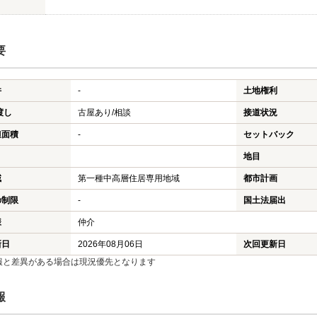
要
件
-
土地権利
渡し
古屋あり/相談
接道状況
担面積
-
セットバック
地目
域
第一種中高層住居専用地域
都市計画
の制限
-
国土法届出
様
仲介
新日
2026年08月06日
次回更新日
報と差異がある場合は現況優先となります
報