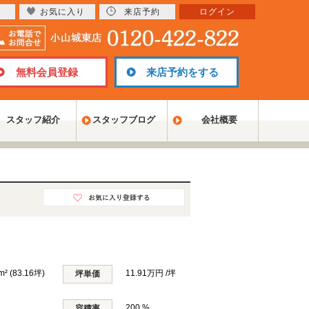
お気に入り
来店予約
ログイン
無料会員登録
来店予約をする
スタッフ紹介
スタッフブログ
会社概要
m² (83.16坪)
11.91万円 /坪
坪単価
200 %
容積率