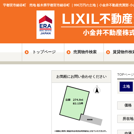
宇都宮市細谷町 売地 栃木県宇都宮市細谷町 ｜990万円の土地｜小金井不動産売買部 小
トップページ
売買物件検索
賃貸物件検
TOPページ
お気軽にお問い合わせください
土地
価格
所在地
交通