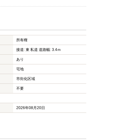
所有権
接道: 東 私道 道路幅: 3.4ｍ
あり
宅地
市街化区域
不要
2026年08月20日