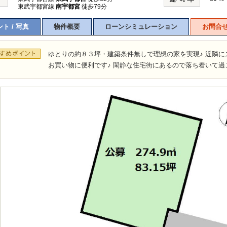
東武宇都宮線
南宇都宮
徒歩79分
ト / 写真
物件概要
ローンシミュレーション
お問合
ゆとりの約８３坪・建築条件無しで理想の家を実現♪ 近隣
お買い物に便利です♪ 閑静な住宅街にあるので落ち着いて過