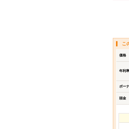
こ
価格
年利
ボー
頭金