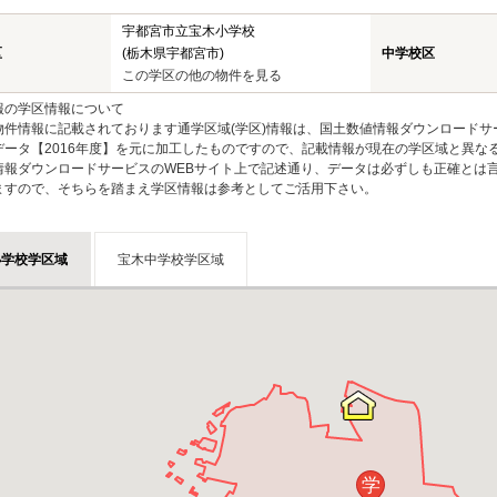
宇都宮市立宝木小学校
区
(栃木県宇都宮市)
中学校区
この学区の他の物件を見る
報の学区情報について
物件情報に記載されております通学区域(学区)情報は、国土数値情報ダウンロードサ
データ【2016年度】を元に加工したものですので、記載情報が現在の学区域と異な
情報ダウンロードサービスのWEBサイト上で記述通り、データは必ずしも正確とは言
ますので、そちらを踏まえ学区情報は参考としてご活用下さい。
小学校学区域
宝木中学校学区域
学