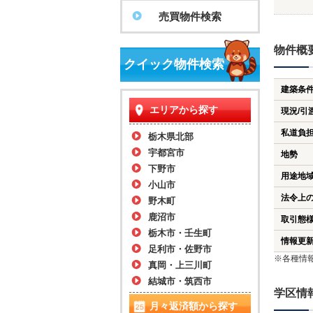
売買物件検索
物件概
クイック物件検索
建築条
エリアから探す
現況/引
私道負
栃木県北部
宇都宮市
地勢
下野市
用途地
小山市
法令上
野木町
鹿沼市
取引態
栃木市・壬生町
情報更
足利市・佐野市
※各種情
真岡・上三川町
結城市・筑西市
学区情
月々返済額から探す