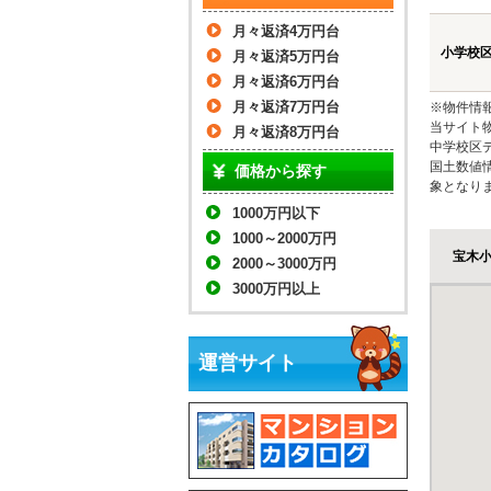
月々返済4万円台
小学校
月々返済5万円台
月々返済6万円台
月々返済7万円台
※物件情
当サイト
月々返済8万円台
中学校区
国土数値
価格から探す
象となり
1000万円以下
1000～2000万円
宝木
2000～3000万円
3000万円以上
運営サイト