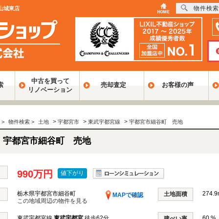
物件検索
山城東店
中古を買って
索
売却査定
お客様の声
リノベーション
>
>
>
>
物件検索
>
土地
宇都宮市
東武宇都宮線
宇都宮市細谷町 売地
宇都宮市細谷町 売地
990万円
値下がり
栃木県宇都宮市細谷町
274.9
土地面積
MAPで確認
この地域周辺の物件を見る
東武宇都宮線
東武宇都宮
徒歩62分
60 %
建ぺい率