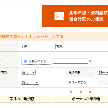
見学希望・資料請求
資金計画のご相談
の物件でローンシミュレーションする
万円
率
直接入力する
％
ナス払い
返済年数
直接入力する
毎月のご返済額
ボーナス(×年2回)