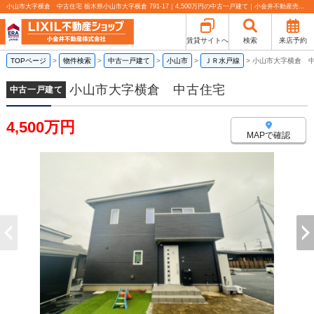
小山市大字横倉 中古住宅 栃木県小山市大字横倉 791-17｜4,500万円の中古一戸建て｜小金井不動産売買部 小山城東店
賃貸サイトへ
検索
来店予約
TOPページ
>
物件検索
>
中古一戸建て
>
小山市
>
ＪＲ水戸線
>
小山市大字横倉 
小山市大字横倉 中古住宅
中古一戸建て
4,500万円
MAPで確認