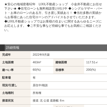
★安心の地域密着62年 LIXIL不動産ショップ 小金井不動産にお任せ
下さい★ ◆住宅ローンも無料相談受け付け中 ◆シングルマザー・パー
ト・お車のローンのある方、引き渡し実績あり！ ◆当社多数の実績か
らお客様にあった住宅ローンのアドバイスをさせていただきます。
◆LIXIL不動産ショップではお客様の住まいに関するあらゆるニーズに
お応えします。 ◆ご不安な事など些細な事でもお気軽にご相談くださ
い。
詳細情報
完成年
2022年9月築
土地面積
463m²
建物面積
117.51㎡
60(%)
200(%)
建ぺい率
容積率
駐車場
有
現況/引渡し
居住中/相談
土地権利
所有権
接道状況
接道: 北 公道 道路幅: 6ｍ