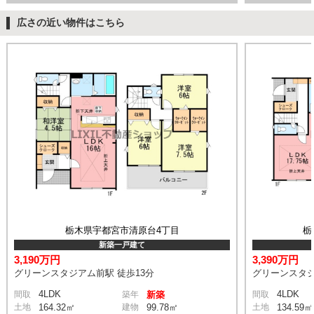
広さの近い物件はこちら
栃木県宇都宮市清原台4丁目
栃
新築一戸建て
3,190万円
3,390万円
グリーンスタジアム前駅 徒歩13分
グリーンスタジ
4LDK
4LDK
間取
築年
新築
間取
土地
164.32㎡
建物
99.78㎡
土地
134.59㎡