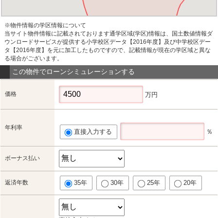
※物件情報の学区情報について
当サイト物件情報に記載されております通学区域(学区)情報は、国土数値情報ダ
ウンロードサービスが提供する小学校区データ【2016年度】及び中学校区デー
タ【2016年度】を元に加工したものですので、記載情報が現在の学区域と異な
る場合がございます。
この物件でローンシミュレーションする
価格
万円
年利率
直接入力する
％
ボーナス払い
返済年数
35年
30年
25年
20年