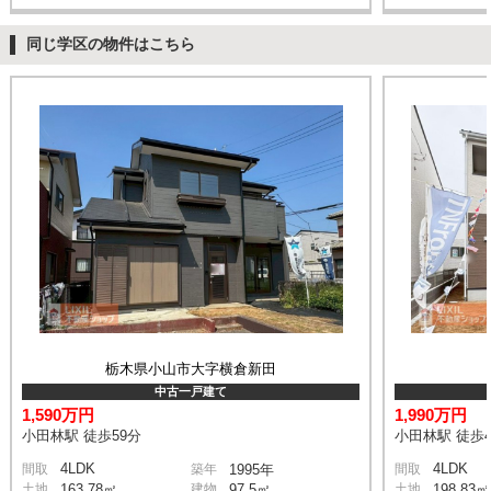
同じ学区の物件はこちら
栃木県小山市大字横倉新田
中古一戸建て
1,590万円
1,990万円
小田林駅 徒歩59分
小田林駅 徒歩4
4LDK
4LDK
間取
築年
1995年
間取
土地
163.78㎡
建物
97.5㎡
土地
198.83㎡