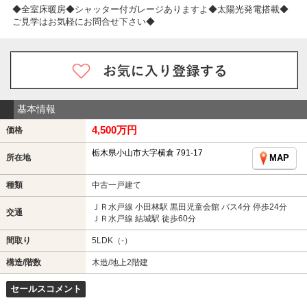
◆全室床暖房◆シャッター付ガレージありますよ◆太陽光発電搭載◆
ご見学はお気軽にお問合せ下さい◆
基本情報
4,500万円
価格
栃木県小山市大字横倉 791-17
所在地
MAP
種類
中古一戸建て
ＪＲ水戸線 小田林駅 黒田児童会館 バス4分 停歩24分
交通
ＪＲ水戸線 結城駅 徒歩60分
間取り
5LDK（-）
構造/階数
木造/地上2階建
セールスコメント