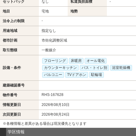
セットバック
なし
私道負担面積
-
地目
宅地
地勢
-
法令上の制限
用途地域
指定なし
都市計画
市街化調整区域
取引態様
一般媒介
フローリング
床暖房
オール電化
設備・条件
カウンターキッチン
バス・トイレ別
浴室乾燥機
バルコニー
TVドアホン
駐輪場
建築確認番号
RHS-167628
物件番号
情報更新日
2026年08月10日
次回更新日
2026年08月24日
※各種情報と差異がある場合は現況優先となります
学区情報