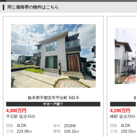
同じ価格帯の物件はこちら
栃木県宇都宮市平出町 642-9
中古一戸建て
4,300万円
4,190万円
平石駅 徒歩16分
峰駅 徒歩29分
4LDK
4LDK
間取
築年
2018年
間取
土地
224.88㎡
建物
104.16㎡
土地
150.03㎡