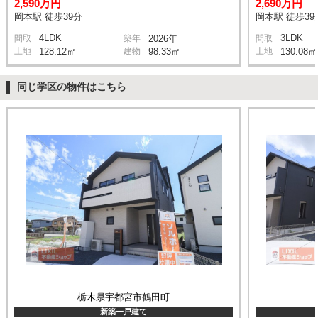
2,590万円
2,690万円
岡本駅 徒歩39分
岡本駅 徒歩39
4LDK
3LDK
間取
築年
2026年
間取
土地
128.12㎡
建物
98.33㎡
土地
130.08㎡
同じ学区の物件はこちら
栃木県宇都宮市鶴田町
新築一戸建て