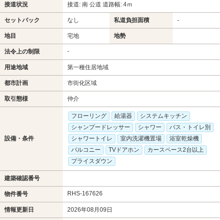
接道状況
接道: 南 公道 道路幅: 4ｍ
セットバック
なし
私道負担面積
-
地目
宅地
地勢
-
法令上の制限
用途地域
第一種住居地域
都市計画
市街化区域
取引態様
仲介
フローリング
給湯器
システムキッチン
シャンプードレッサー
シャワー
バス・トイレ別
設備・条件
シャワートイレ
室内洗濯機置場
浴室乾燥機
バルコニー
TVドアホン
カースペース2台以上
プライスダウン
建築確認番号
RHS-167626
物件番号
情報更新日
2026年08月09日