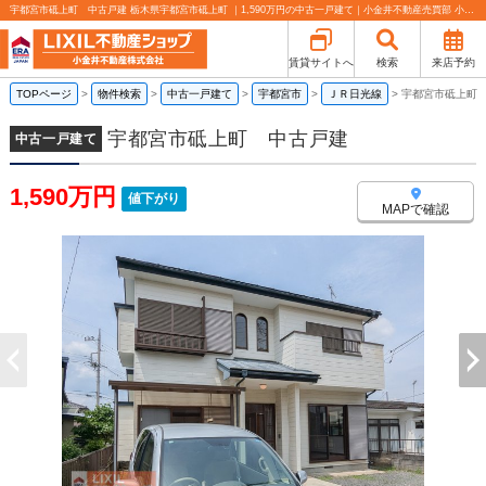
宇都宮市砥上町 中古戸建 栃木県宇都宮市砥上町 ｜1,590万円の中古一戸建て｜小金井不動産売買部 小山城東店
賃貸サイトへ
検索
来店予約
TOPページ
>
物件検索
>
中古一戸建て
>
宇都宮市
>
ＪＲ日光線
>
宇都宮市砥上町
宇都宮市砥上町 中古戸建
中古一戸建て
1,590万円
値下がり
MAPで確認