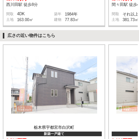
西川田駅 徒歩8分
間々田駅 徒歩4
4DK
間取
築年
1984年
間取
それ以上
土地
163.00㎡
建物
77.83㎡
土地
381.73㎡
広さの近い物件はこちら
栃木県宇都宮市白沢町
新築一戸建て