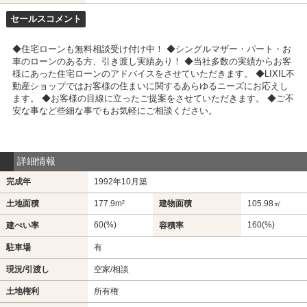
セールスコメント
◆住宅ローンも無料相談受け付け中！ ◆シングルマザー・パート・お
車のローンのある方、引き渡し実績あり！ ◆当社多数の実績からお客
様にあった住宅ローンのアドバイスをさせていただきます。 ◆LIXIL不
動産ショップではお客様の住まいに関するあらゆるニーズにお応えし
ます。 ◆お客様の目線に立ったご提案をさせていただきます。 ◆ご不
安な事など些細な事でもお気軽にご相談ください。
詳細情報
完成年
1992年10月築
土地面積
177.9m²
建物面積
105.98㎡
60(%)
160(%)
建ぺい率
容積率
駐車場
有
現況/引渡し
空家/相談
土地権利
所有権