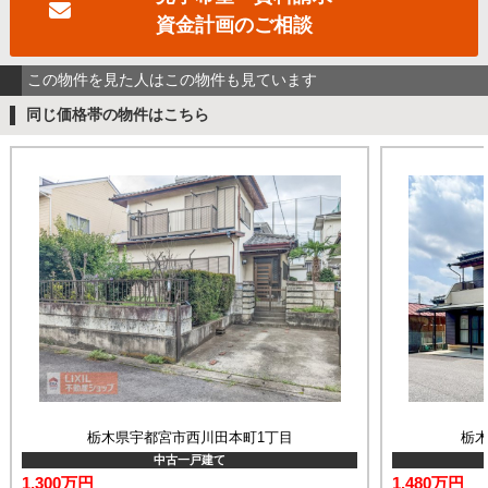
資金計画のご相談
この物件を見た人はこの物件も見ています
同じ価格帯の物件はこちら
栃木県宇都宮市西川田本町1丁目
栃木
中古一戸建て
1,300万円
1,480万円