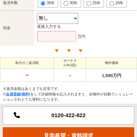
返済年数
35年
30年
25年
20年
直接入力する
頭金
万円
ボーナス
毎月のご返済額
物件価格
(×年2回)
－
－
1,590万円
※返済金額はあくまでも目安です。
※
会員登録(無料)
をして詳細情報を記入されますと、全物件が自動でシミュレー
ションされとても便利になります。
0120-422-822
見学希望・資料請求