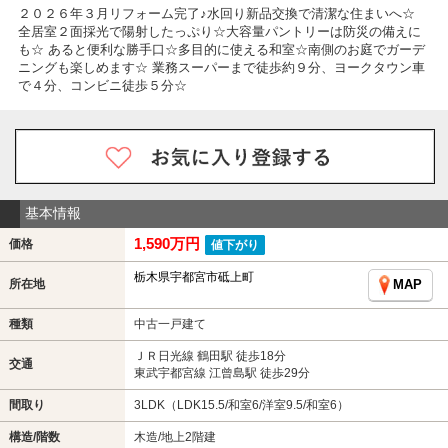
２０２６年３月リフォーム完了♪水回り新品交換で清潔な住まいへ☆
全居室２面採光で陽射したっぷり☆大容量パントリーは防災の備えに
も☆ あると便利な勝手口☆多目的に使える和室☆南側のお庭でガーデ
ニングも楽しめます☆ 業務スーパーまで徒歩約９分、ヨークタウン車
で４分、コンビニ徒歩５分☆
基本情報
1,590万円
価格
値下がり
栃木県宇都宮市砥上町
所在地
MAP
種類
中古一戸建て
ＪＲ日光線 鶴田駅 徒歩18分
交通
東武宇都宮線 江曾島駅 徒歩29分
間取り
3LDK（LDK15.5/和室6/洋室9.5/和室6）
構造/階数
木造/地上2階建