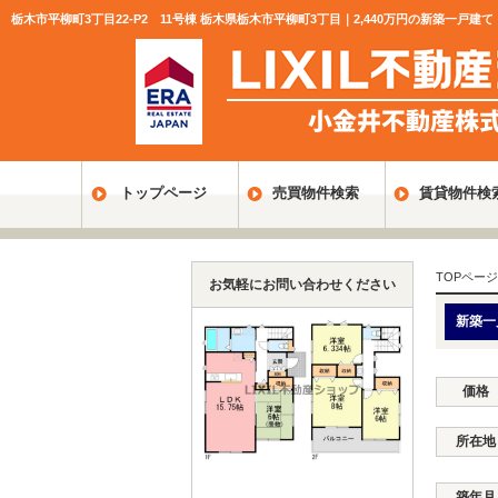
栃木市平柳町3丁目22-P2 11号棟 栃木県栃木市平柳町3丁目｜2,440万円の新築一戸
トップページ
売買物件検索
賃貸物件検
TOPページ
お気軽にお問い合わせください
新築一
価格
所在地
築年月