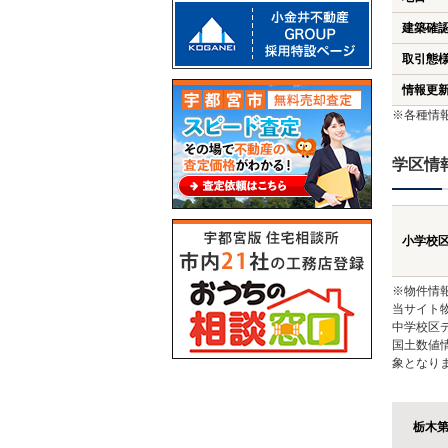
建築確
取引態
情報更
※各種情
学区情
小学校
※物件情
当サイト
中学校区
国土数値
象となり
栃木