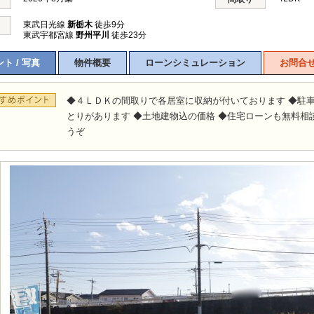
東武日光線
新栃木
徒歩9分
東武宇都宮線
野州平川
徒歩23分
ト / 写真
物件概要
ローンシミュレーション
お問合
◆４ＬＤＫの間取りで各居室に収納が付いております ◆駐
とりがあります ◆土地建物込の価格 ◆住宅ローンも無料相
うぞ