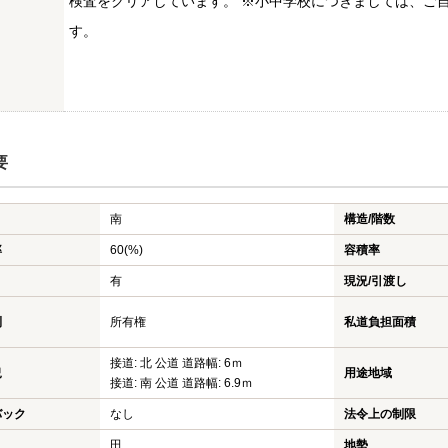
検査をクリアしています。 ※小中学校につきましては、ご
す。
要
南
構造/階数
率
60(%)
容積率
有
現況/引渡し
利
所有権
私道負担面積
接道: 北 公道 道路幅: 6ｍ
況
用途地域
接道: 南 公道 道路幅: 6.9ｍ
バック
なし
法令上の制限
田
地勢