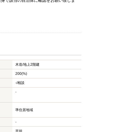
自身で該当の自治体に確認をお願い致しま
木造/
地上2階建
200(%)
-/相談
-
準住居地域
-
平坦