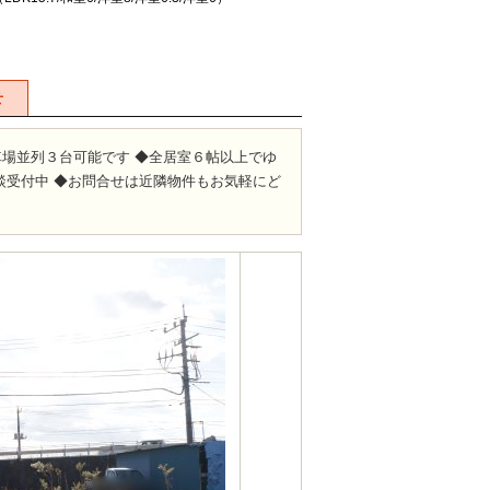
せ
車場並列３台可能です ◆全居室６帖以上でゆ
談受付中 ◆お問合せは近隣物件もお気軽にど