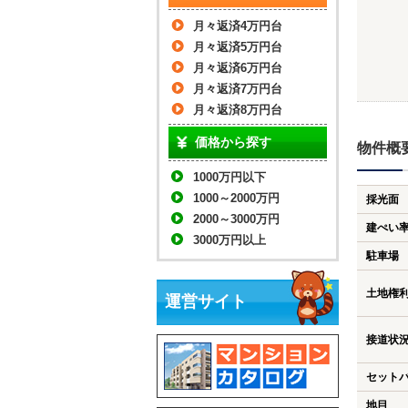
月々返済4万円台
月々返済5万円台
月々返済6万円台
月々返済7万円台
月々返済8万円台
価格から探す
物件概
1000万円以下
1000～2000万円
採光面
2000～3000万円
建ぺい
3000万円以上
駐車場
土地権
運営サイト
接道状
セット
地目