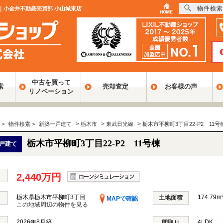
物件検索
建て｜小金井不動産売買部 小山城東店
中古を買って
索
売却査定
お客様の声
リノベーション
>
>
>
>
物件検索
>
新築一戸建て
栃木市
東武日光線
栃木市平柳町3丁目22-P2 11号
栃木市平柳町3丁目22-P2 11号棟
戸建て
2,440万円
栃木県栃木市平柳町3丁目
174.79m²
土地面積
MAPで確認
この地域周辺の物件を見る
2026年8月築
4LDK （
間取り