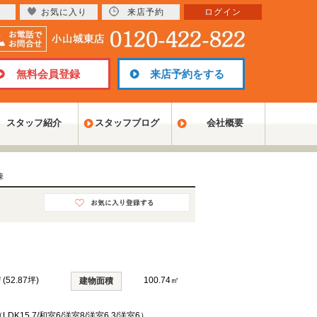
お気に入り
来店予約
ログイン
無料会員登録
来店予約をする
スタッフ紹介
スタッフブログ
会社概要
棟
 (52.87坪)
100.74㎡
建物面積
LDK15.7/和室6/洋室8/洋室6.3/洋室6）