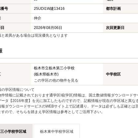
認番号
25UDI1W建13416
都市計画
様
仲介
新日
2026年08月06日
次回更新日
報と差異がある場合は現況優先となります
報
栃木市立栃木第三小学校
区
(栃木県栃木市)
中学校区
この学区の他の物件を見る
報の学区情報について
物件情報に記載されております通学区域(学区)情報は、国土数値情報ダウンロードサ
データ【2016年度】を元に加工したものですので、記載情報が現在の学区域と異な
情報ダウンロードサービスのWEBサイト上で記述通り、データは必ずしも正確とは言
ますので、そちらを踏まえ学区情報は参考としてご活用下さい。
第三小学校学区域
栃木東中学校学区域