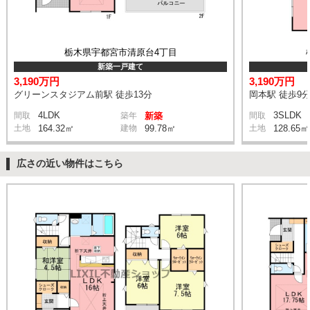
栃木県宇都宮市清原台4丁目
新築一戸建て
3,190万円
3,190万円
グリーンスタジアム前駅 徒歩13分
岡本駅 徒歩9
4LDK
3SLDK
間取
築年
新築
間取
土地
164.32㎡
建物
99.78㎡
土地
128.65㎡
広さの近い物件はこちら