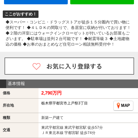
ここがおすすめ！
◆スーパー・コンビニ・ドラッグストアが徒歩１５分圏内で買い物に
便利です！ ◆４ＬＤＫの間取りで、各居室に収納が付いております！
◆２階の洋室にはウォークインクローゼットが付いているお部屋もご
ざいます。 ◆駐車場は並列２台可能です！ ◆耐震等級３ ◆土地建物
込の価格 ◆お車のおまとめなど住宅ローン相談無料受付中！
基本情報
2,790万円
価格
栃木県宇都宮市上戸祭3丁目
所在地
MAP
種類
新築一戸建て
東武宇都宮線 東武宇都宮駅 徒歩57分
交通
ＪＲ東北本線 宇都宮駅 徒歩74分