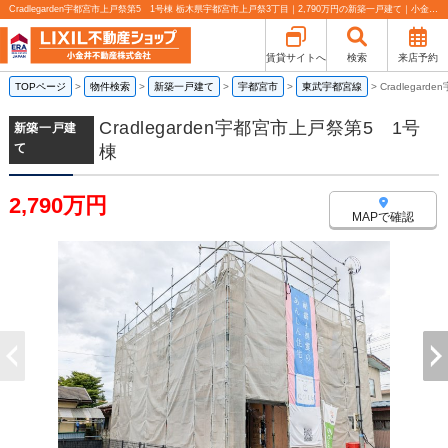
Cradlegarden宇都宮市上戸祭第5 1号棟 栃木県宇都宮市上戸祭3丁目｜2,790万円の新築一戸建て｜小金井不動産売買部 小山城東店
賃貸サイトへ
検索
来店予約
TOPページ
>
物件検索
>
新築一戸建て
>
宇都宮市
>
東武宇都宮線
>
Cradlegar
Cradlegarden宇都宮市上戸祭第5 1号
新築一戸建
て
棟
2,790万円
MAPで確認