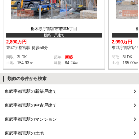
栃木県宇都宮市若草5丁目
新築一戸建て
2,890万円
2,990万円
東武宇都宮駅 徒歩58分
東武宇都宮駅 
3LDK
3LDK
間取
築年
新築
間取
土地
154.93㎡
建物
84.24㎡
土地
165.00㎡
類似の条件から検索
東武宇都宮駅の新築戸建て
東武宇都宮駅の中古戸建て
東武宇都宮駅のマンション
東武宇都宮駅の土地