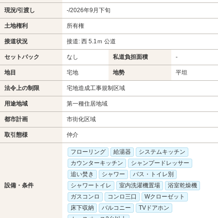
現況/引渡し
-/2026年9月下旬
土地権利
所有権
接道状況
接道: 西 5.1ｍ 公道
セットバック
なし
私道負担面積
-
地目
宅地
地勢
平坦
法令上の制限
宅地造成工事規制区域
用途地域
第一種住居地域
都市計画
市街化区域
取引態様
仲介
フローリング
給湯器
システムキッチン
カウンターキッチン
シャンプードレッサー
追い焚き
シャワー
バス・トイレ別
設備・条件
シャワートイレ
室内洗濯機置場
浴室乾燥機
ガスコンロ
コンロ三口
Wクローゼット
床下収納
バルコニー
TVドアホン