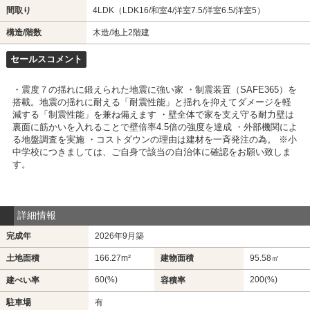
間取り
4LDK（LDK16/和室4/洋室7.5/洋室6.5/洋室5）
構造/階数
木造/地上2階建
セールスコメント
・震度７の揺れに鍛えられた地震に強い家 ・制震装置（SAFE365）を
搭載。地震の揺れに耐える「耐震性能」と揺れを抑えてダメージを軽
減する「制震性能」を兼ね備えます ・壁全体で家を支え守る耐力壁は
裏面に筋かいを入れることで壁倍率4.5倍の強度を達成 ・外部機関によ
る地盤調査を実施 ・コストダウンの理由は建材を一斉発注の為。 ※小
中学校につきましては、ご自身で該当の自治体に確認をお願い致しま
す。
詳細情報
完成年
2026年9月築
土地面積
166.27m²
建物面積
95.58㎡
60(%)
200(%)
建ぺい率
容積率
駐車場
有