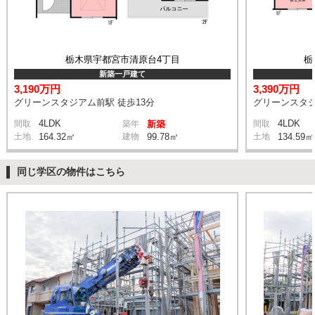
栃木県宇都宮市清原台4丁目
栃
新築一戸建て
3,190万円
3,390万円
グリーンスタジアム前駅 徒歩13分
グリーンスタジ
4LDK
4LDK
間取
築年
新築
間取
土地
164.32㎡
建物
99.78㎡
土地
134.59㎡
同じ学区の物件はこちら