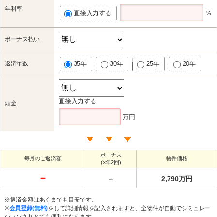
年利率
直接入力する
％
ボーナス払い
返済年数
35年
30年
25年
20年
直接入力する
頭金
万円
ボーナス
毎月のご返済額
物件価格
(×年2回)
－
－
2,790万円
※返済金額はあくまでも目安です。
※
会員登録(無料)
をして詳細情報を記入されますと、全物件が自動でシミュレー
ションされとても便利になります。