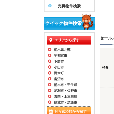
売買物件検索
クイック物件検索
セール
エリアから探す
栃木県北部
宇都宮市
下野市
小山市
特徴
野木町
鹿沼市
栃木市・壬生町
足利市・佐野市
真岡・上三川町
結城市・筑西市
月々返済額から探す