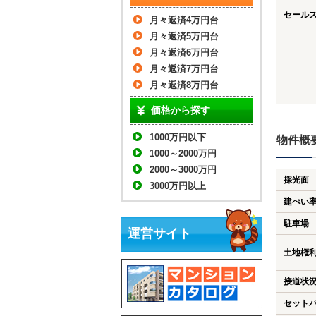
セール
月々返済4万円台
月々返済5万円台
月々返済6万円台
月々返済7万円台
月々返済8万円台
価格から探す
1000万円以下
物件概
1000～2000万円
2000～3000万円
採光面
3000万円以上
建ぺい
駐車場
運営サイト
土地権
接道状
セット