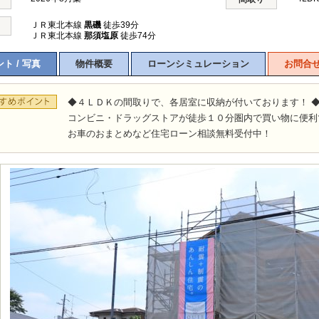
ＪＲ東北本線
黒磯
徒歩39分
ＪＲ東北本線
那須塩原
徒歩74分
ト / 写真
物件概要
ローンシミュレーション
お問合
◆４ＬＤＫの間取りで、各居室に収納が付いております！ 
コンビニ・ドラッグストアが徒歩１０分圏内で買い物に便利で
お車のおまとめなど住宅ローン相談無料受付中！