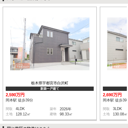
栃木県宇都宮市白沢町
新築一戸建て
2,590万円
2,690万円
岡本駅 徒歩39分
岡本駅 徒歩39
4LDK
3LDK
間取
築年
2026年
間取
土地
128.12㎡
建物
98.33㎡
土地
130.08㎡