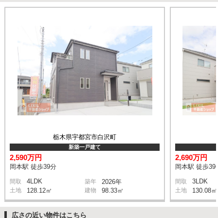
栃木県宇都宮市白沢町
新築一戸建て
2,590万円
2,690万円
岡本駅 徒歩39分
岡本駅 徒歩39
4LDK
3LDK
間取
築年
2026年
間取
土地
128.12㎡
建物
98.33㎡
土地
130.08㎡
広さの近い物件はこちら