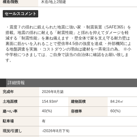
構造/階数
木造/地上2階建
セールスコメント
・震度７の揺れに鍛えられた地震に強い家 ・制震装置（SAFE365）を
搭載。地震の揺れに耐える「耐震性能」と揺れを抑えてダメージを軽
減する「制震性能」を兼ね備えます ・壁全体で家を支え守る耐力壁は
裏面に筋かいを入れることで壁倍率4.5倍の強度を達成 ・外部機関によ
る地盤調査を実施 ・コストダウンの理由は建材を一斉発注の為。 ※小
中学校につきましては、ご自身で該当の自治体に確認をお願い致しま
す。
詳細情報
完成年
2026年8月築
土地面積
154.93m²
建物面積
84.24㎡
40(%)
60(%)
建ぺい率
容積率
駐車場
有
現況/引渡し
-/2026年8月下旬