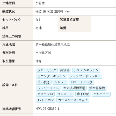
土地権利
所有権
接道状況
接道: 南 私道 道路幅: 4ｍ
セットバック
なし
私道負担面積
-
地目
宅地
地勢
-
法令上の制限
用途地域
第一種低層住居専用地域
都市計画
市街化区域
取引態様
仲介
フローリング
給湯器
システムキッチン
カウンターキッチン
シャンプードレッサー
追い焚き
シャワー
バス・トイレ別
設備・条件
シャワートイレ
室内洗濯機置場
浴室乾燥機
ガスコンロ
コンロ三口
床下収納
バルコニー
TVドアホン
カースペース2台以上
HPA-26-05382-1
建築確認番号