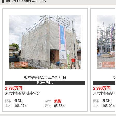
同じ学区の物件はこちら
栃木県宇都宮市上戸祭3丁目
新築一戸建て
2,790万円
2,990万円
東武宇都宮駅 徒歩57分
東武宇都宮駅 
4LDK
3LDK
間取
築年
新築
間取
土地
166.27㎡
建物
95.58㎡
土地
165.00㎡