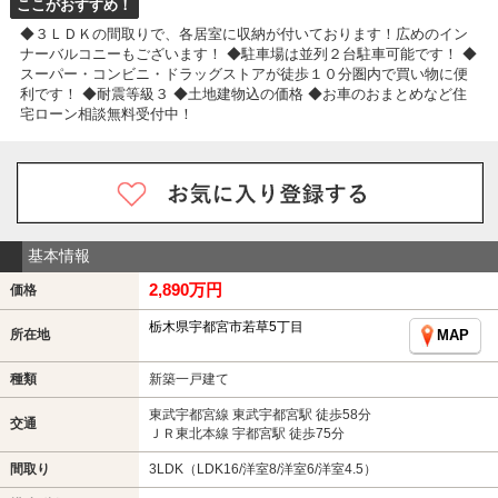
ここがおすすめ！
◆３ＬＤＫの間取りで、各居室に収納が付いております！広めのイン
ナーバルコニーもございます！ ◆駐車場は並列２台駐車可能です！ ◆
スーパー・コンビニ・ドラッグストアが徒歩１０分圏内で買い物に便
利です！ ◆耐震等級３ ◆土地建物込の価格 ◆お車のおまとめなど住
宅ローン相談無料受付中！
基本情報
2,890万円
価格
栃木県宇都宮市若草5丁目
所在地
MAP
種類
新築一戸建て
東武宇都宮線 東武宇都宮駅 徒歩58分
交通
ＪＲ東北本線 宇都宮駅 徒歩75分
間取り
3LDK（LDK16/洋室8/洋室6/洋室4.5）