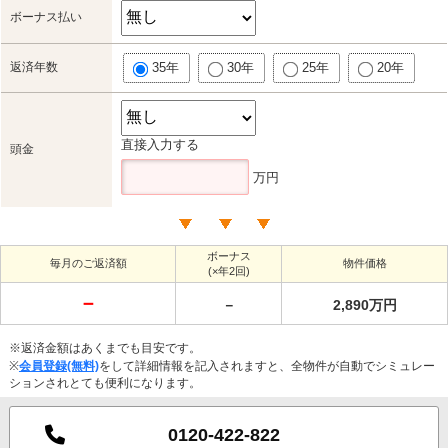
ボーナス払い
返済年数
35年
30年
25年
20年
直接入力する
頭金
万円
ボーナス
毎月のご返済額
物件価格
(×年2回)
－
－
2,890万円
※返済金額はあくまでも目安です。
※
会員登録(無料)
をして詳細情報を記入されますと、全物件が自動でシミュレー
ションされとても便利になります。
0120-422-822