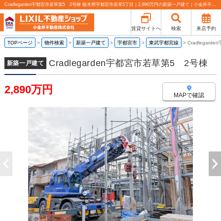
Cradlegarden宇都宮市若草第5 2号棟 栃木県宇都宮市若草5丁目｜2,890万円の新築一戸建て｜小金井不動産売買部 小山城東店
賃貸サイトへ
検索
来店予約
TOPページ
>
物件検索
>
新築一戸建て
>
宇都宮市
>
東武宇都宮線
>
Cradlegar
Cradlegarden宇都宮市若草第5 2号棟
新築一戸建て
2,890万円
MAPで確認