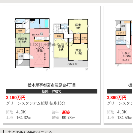
栃木県宇都宮市清原台4丁目
栃
新築一戸建て
3,190万円
3,390万円
グリーンスタジアム前駅 徒歩13分
グリーンスタジ
4LDK
4LDK
間取
築年
新築
間取
土地
164.32㎡
建物
99.78㎡
土地
134.59㎡
広さの近い物件はこちら