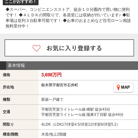
ここがおすすめ！
◆スーパー、コンビニエンスストア、徒歩１０分圏内で買い物に便利
です！ ◆４ＬＤＫの間取りで、各居室には収納が付いています♪ ◆駐
車場は並列３台駐車可能です！ ◆お車のおまとめなど住宅ローン相談
無料受付中！
基本情報
3,698万円
価格
栃木県宇都宮市石井町
所在地
MAP
種類
新築一戸建て
宇都宮芳賀ライトレール線 峰駅 徒歩43分
交通
宇都宮芳賀ライトレール線 陽東3丁目駅 徒歩44分
間取り
4LDK（LDK17/洋室4.5/洋室12/洋室6/洋室5.2）
構造/階数
木造/地上2階建