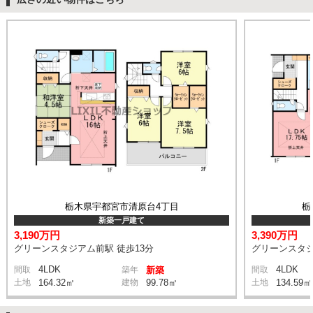
栃木県宇都宮市清原台4丁目
栃
新築一戸建て
3,190万円
3,390万円
グリーンスタジアム前駅 徒歩13分
グリーンスタジ
4LDK
4LDK
間取
築年
新築
間取
土地
164.32㎡
建物
99.78㎡
土地
134.59㎡