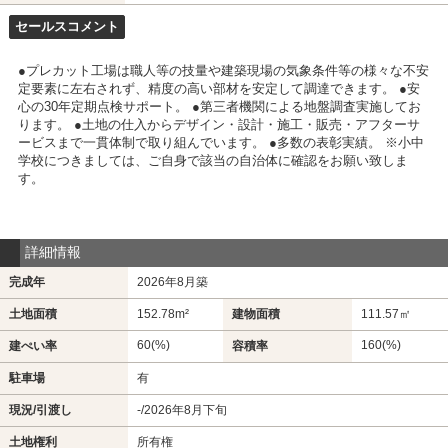
セールスコメント
●プレカット工場は職人等の技量や建築現場の気象条件等の様々な不安
定要素に左右されず、精度の高い部材を安定して調達できます。 ●安
心の30年定期点検サポート。 ●第三者機関による地盤調査実施してお
ります。 ●土地の仕入からデザイン・設計・施工・販売・アフターサ
ービスまで一貫体制で取り組んでいます。 ●多数の表彰実績。 ※小中
学校につきましては、ご自身で該当の自治体に確認をお願い致しま
す。
詳細情報
完成年
2026年8月築
土地面積
152.78m²
建物面積
111.57㎡
60(%)
160(%)
建ぺい率
容積率
駐車場
有
現況/引渡し
-/2026年8月下旬
土地権利
所有権