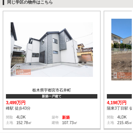
同じ学区の物件はこちら
栃木県宇都宮市石井町
新築一戸建て
3,499万円
4,198万円
峰駅 徒歩43分
陽東3丁目駅 徒
4LDK
4LDK
間取
築年
新築
間取
土地
152.78㎡
建物
107.73㎡
土地
215.45㎡