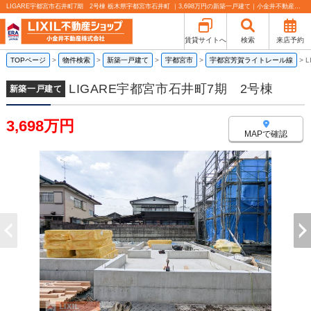
LIGARE宇都宮市石井町7期 2号棟 栃木県宇都宮市石井町 ｜3,698万円の新築一戸建て｜小金井不動産売買部 小山城東店
賃貸サイトへ
検索
来店予約
TOPページ
>
物件検索
>
新築一戸建て
>
宇都宮市
>
宇都宮芳賀ライトレール線
>
LIGARE宇都宮市石井町7期 2号棟
新築一戸建て
3,698万円
MAPで確認