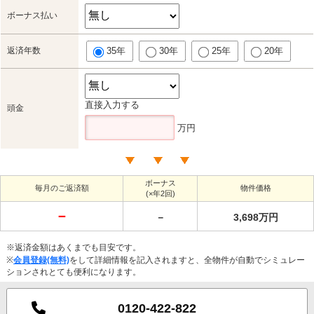
ボーナス払い
返済年数
35年
30年
25年
20年
直接入力する
頭金
万円
ボーナス
毎月のご返済額
物件価格
(×年2回)
－
－
3,698万円
※返済金額はあくまでも目安です。
※
会員登録(無料)
をして詳細情報を記入されますと、全物件が自動でシミュレー
ションされとても便利になります。
0120-422-822