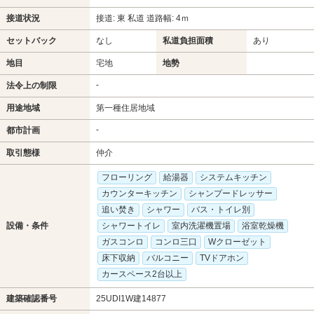
接道状況
接道: 東 私道 道路幅: 4ｍ
セットバック
なし
私道負担面積
あり
地目
宅地
地勢
-
法令上の制限
用途地域
第一種住居地域
-
都市計画
取引態様
仲介
フローリング
給湯器
システムキッチン
カウンターキッチン
シャンプードレッサー
追い焚き
シャワー
バス・トイレ別
設備・条件
シャワートイレ
室内洗濯機置場
浴室乾燥機
ガスコンロ
コンロ三口
Wクローゼット
床下収納
バルコニー
TVドアホン
カースペース2台以上
建築確認番号
25UDI1W建14877