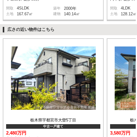
4SLDK
4LDK
間取
築年
2000年
間取
土地
167.67㎡
建物
140.14㎡
土地
128.12㎡
広さの近い物件はこちら
栃木県宇都宮市大曽5丁目
栃
中古一戸建て
2,480万円
3,580万円