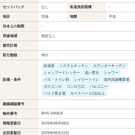
セットバック
なし
私道負担面積
-
地目
宅地
地勢
平坦
-
法令上の制限
用途地域
指定なし
都市計画
取引態様
仲介
給湯器
システムキッチン
カウンターキッチン
シャンプードレッサー
追い焚き
シャワー
設備・条件
バス・トイレ別
シャワートイレ
室内洗濯機置場
ガスコンロ
コンロ三口
バルコニー
バイク置き場
カースペース2台以上
建築確認番号
RHS-166829
物件番号
情報更新日
2026年08月08日
次回更新日
2026年08月22日