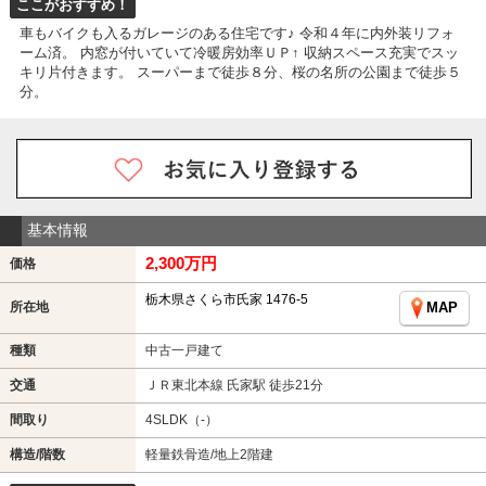
ここがおすすめ！
車もバイクも入るガレージのある住宅です♪ 令和４年に内外装リフォ
ーム済。 内窓が付いていて冷暖房効率ＵＰ↑ 収納スペース充実でスッ
キリ片付きます。 スーパーまで徒歩８分、桜の名所の公園まで徒歩５
分。
基本情報
2,300万円
価格
栃木県さくら市氏家 1476-5
所在地
MAP
種類
中古一戸建て
交通
ＪＲ東北本線 氏家駅 徒歩21分
間取り
4SLDK（-）
構造/階数
軽量鉄骨造/地上2階建