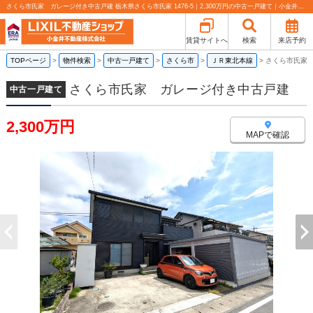
さくら市氏家 ガレージ付き中古戸建 栃木県さくら市氏家 1476-5｜2,300万円の中古一戸建て｜小金井不動産売買部 小山城東店
賃貸サイトへ
検索
来店予約
TOPページ
>
物件検索
>
中古一戸建て
>
さくら市
>
ＪＲ東北本線
>
さくら市氏家
さくら市氏家 ガレージ付き中古戸建
中古一戸建て
2,300万円
MAPで確認