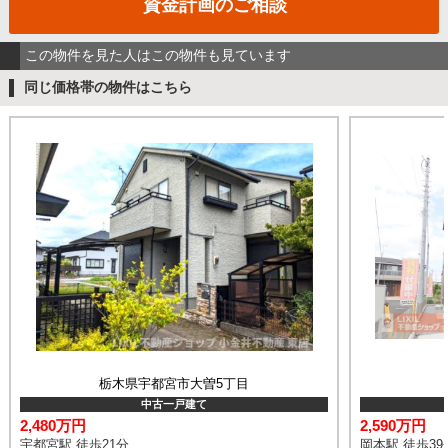
資金計画のご相談
この物件を見た人はこの物件も見ています
同じ価格帯の物件はこちら
栃木県宇都宮市大曽5丁目
中古一戸建て
2,480万円
2,590万円
宇都宮駅 徒歩21分
岡本駅 徒歩39