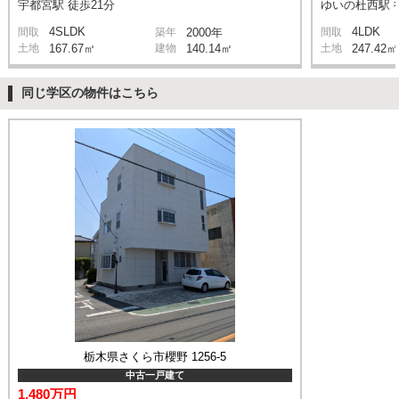
宇都宮駅 徒歩21分
ゆいの杜西駅 
4SLDK
4LDK
間取
築年
2000年
間取
土地
167.67㎡
建物
140.14㎡
土地
247.42㎡
同じ学区の物件はこちら
栃木県さくら市櫻野 1256-5
中古一戸建て
1,480万円