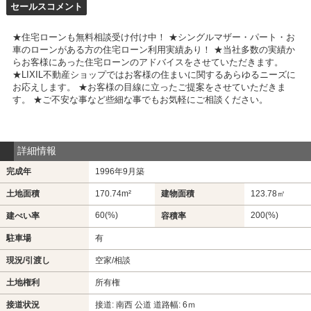
セールスコメント
★住宅ローンも無料相談受け付け中！ ★シングルマザー・パート・お
車のローンがある方の住宅ローン利用実績あり！ ★当社多数の実績か
らお客様にあった住宅ローンのアドバイスをさせていただきます。
★LIXIL不動産ショップではお客様の住まいに関するあらゆるニーズに
お応えします。 ★お客様の目線に立ったご提案をさせていただきま
す。 ★ご不安な事など些細な事でもお気軽にご相談ください。
詳細情報
完成年
1996年9月築
土地面積
170.74m²
建物面積
123.78㎡
60(%)
200(%)
建ぺい率
容積率
駐車場
有
現況/引渡し
空家/相談
土地権利
所有権
接道状況
接道: 南西 公道 道路幅: 6ｍ