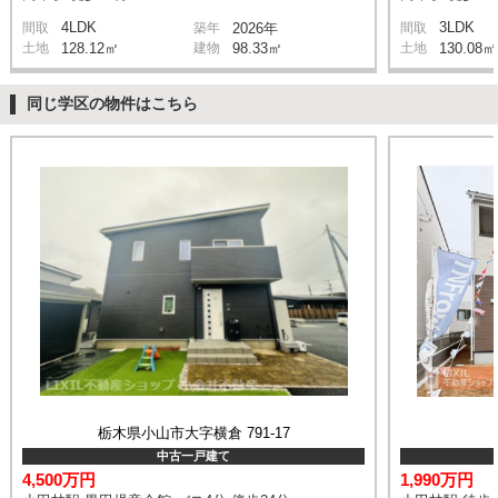
4LDK
3LDK
間取
築年
2026年
間取
土地
128.12㎡
建物
98.33㎡
土地
130.08㎡
同じ学区の物件はこちら
栃木県小山市大字横倉 791-17
中古一戸建て
4,500万円
1,990万円