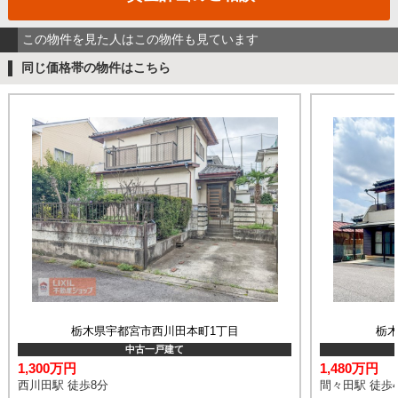
この物件を見た人はこの物件も見ています
同じ価格帯の物件はこちら
栃木県宇都宮市西川田本町1丁目
栃木
中古一戸建て
1,300万円
1,480万円
西川田駅 徒歩8分
間々田駅 徒歩4