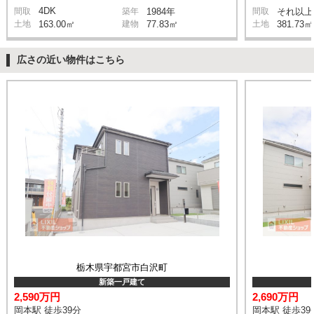
4DK
間取
築年
1984年
間取
それ以上
土地
163.00㎡
建物
77.83㎡
土地
381.73㎡
広さの近い物件はこちら
栃木県宇都宮市白沢町
新築一戸建て
2,590万円
2,690万円
岡本駅 徒歩39分
岡本駅 徒歩39