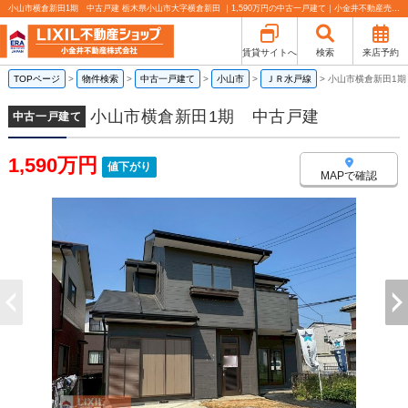
小山市横倉新田1期 中古戸建 栃木県小山市大字横倉新田 ｜1,590万円の中古一戸建て｜小金井不動産売買部 小山城東店
賃貸サイトへ
検索
来店予約
TOPページ
>
物件検索
>
中古一戸建て
>
小山市
>
ＪＲ水戸線
>
小山市横倉新田1期
小山市横倉新田1期 中古戸建
中古一戸建て
1,590万円
値下がり
MAPで確認