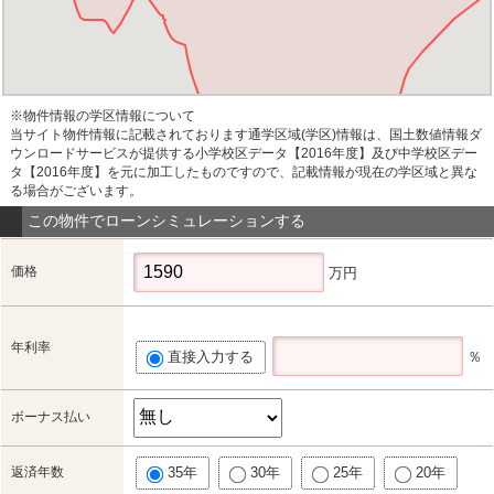
※物件情報の学区情報について
当サイト物件情報に記載されております通学区域(学区)情報は、国土数値情報ダ
ウンロードサービスが提供する小学校区データ【2016年度】及び中学校区デー
タ【2016年度】を元に加工したものですので、記載情報が現在の学区域と異な
る場合がございます。
この物件でローンシミュレーションする
価格
万円
年利率
直接入力する
％
ボーナス払い
返済年数
35年
30年
25年
20年