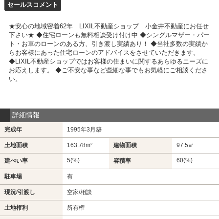
セールスコメント
★安心の地域密着62年 LIXIL不動産ショップ 小金井不動産にお任せ
下さい★ ◆住宅ローンも無料相談受け付け中 ◆シングルマザー・パー
ト・お車のローンのある方、引き渡し実績あり！ ◆当社多数の実績か
らお客様にあった住宅ローンのアドバイスをさせていただきます。
◆LIXIL不動産ショップではお客様の住まいに関するあらゆるニーズに
お応えします。 ◆ご不安な事など些細な事でもお気軽にご相談くださ
い。
詳細情報
完成年
1995年3月築
土地面積
163.78m²
建物面積
97.5㎡
5(%)
60(%)
建ぺい率
容積率
駐車場
有
現況/引渡し
空家/相談
土地権利
所有権