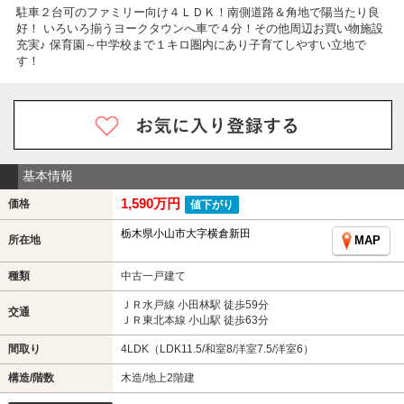
駐車２台可のファミリー向け４ＬＤＫ！南側道路＆角地で陽当たり良
好！ いろいろ揃うヨークタウンへ車で４分！その他周辺お買い物施設
充実♪ 保育園～中学校まで１キロ圏内にあり子育てしやすい立地で
す！
基本情報
1,590万円
価格
値下がり
栃木県小山市大字横倉新田
所在地
MAP
種類
中古一戸建て
ＪＲ水戸線 小田林駅 徒歩59分
交通
ＪＲ東北本線 小山駅 徒歩63分
間取り
4LDK（LDK11.5/和室8/洋室7.5/洋室6）
構造/階数
木造/地上2階建