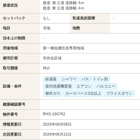
接道: 南 公道 道路幅: 6ｍ
接道状況
接道: 東 公道 道路幅: 4ｍ
セットバック
なし
私道負担面積
-
地目
宅地
地勢
-
法令上の制限
用途地域
第一種低層住居専用地域
都市計画
市街化区域
取引態様
仲介
給湯器
シャワー
バス・トイレ別
設備・条件
室内洗濯機置場
エアコン
バルコニー
都市ガス
カースペース2台以上
プライスダウン
建築確認番号
RHS-166762
物件番号
情報更新日
2026年08月08日
次回更新日
2026年08月22日