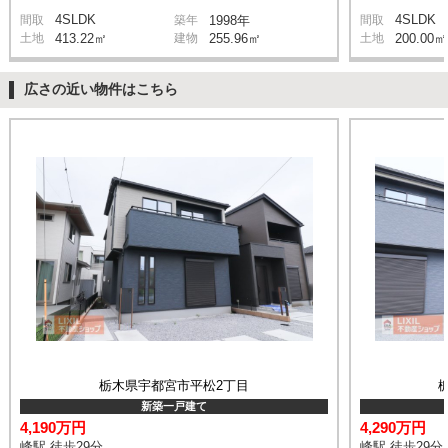
4SLDK
4SLDK
間取
築年
1998年
間取
土地
413.22㎡
建物
255.96㎡
土地
200.00㎡
広さの近い物件はこちら
栃木県宇都宮市平松2丁目
新築一戸建て
4,190万円
4,290万円
峰駅 徒歩29分
峰駅 徒歩29分