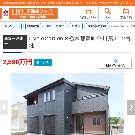
LiveleGarden.S栃木都賀町平川第3 2号棟 栃木県栃木市都賀町平川 ｜2,590万円の新築一戸建て｜小金井不動産売買部 小山城東店
賃貸サイトへ
検索
来店予約
TOPページ
>
物件検索
>
新築一戸建て
>
栃木市
>
東武宇都宮線
>
LiveleGard
LiveleGarden.S栃木都賀町平川第3 2号
新築一戸建
て
棟
2,590万円
値下がり
MAPで確認