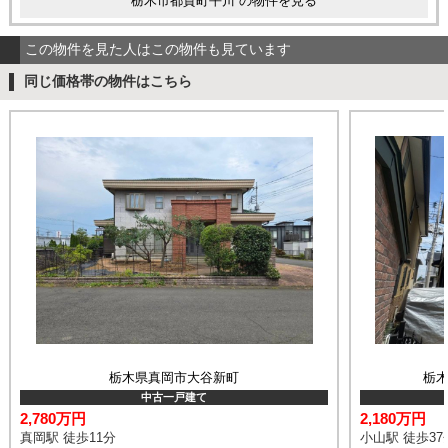
栃木市都賀町平川 の物件を見る
この物件を見た人はこの物件も見ています
同じ価格帯の物件はこちら
栃木県真岡市大谷新町
栃木
中古一戸建て
2,780万円
2,180万円
真岡駅 徒歩11分
小山駅 徒歩37