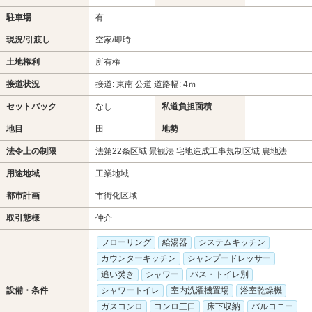
駐車場
有
現況/引渡し
空家/即時
土地権利
所有権
接道状況
接道: 東南 公道 道路幅: 4ｍ
セットバック
なし
私道負担面積
-
地目
田
地勢
法令上の制限
法第22条区域 景観法 宅地造成工事規制区域 農地法
用途地域
工業地域
都市計画
市街化区域
取引態様
仲介
フローリング
給湯器
システムキッチン
カウンターキッチン
シャンプードレッサー
追い焚き
シャワー
バス・トイレ別
設備・条件
シャワートイレ
室内洗濯機置場
浴室乾燥機
ガスコンロ
コンロ三口
床下収納
バルコニー