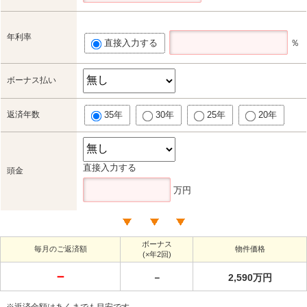
年利率
直接入力する
％
ボーナス払い
返済年数
35年
30年
25年
20年
直接入力する
頭金
万円
ボーナス
毎月のご返済額
物件価格
(×年2回)
－
－
2,590万円
※返済金額はあくまでも目安です。