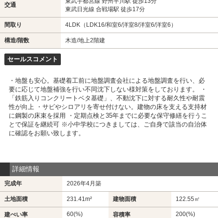
東武宇都宮線 野州平川駅 徒歩13分
交通
東武日光線 合戦場駅 徒歩17分
間取り
4LDK（LDK16/和室6/洋室8/洋室6/洋室6）
構造/階数
木造/地上2階建
セールスコメント
・地盤も安心。基礎着工前に地盤調査会社による地盤調査を行い、必
要に応じて地盤補強を行い不同沈下しない様対策をしております。 ・
「鉄筋入りコンクリートベタ基礎」、不動沈下に対する耐久性や耐震
性が向上 ・サビやシロアリを寄せ付けない。建物の床を支える支持材
に鋼製の床束を採用 ・定期点検と35年までに必要な保守修繕を行うこ
とで保証を継続可 ※小中学校につきましては、ご自身で該当の自治体
に確認をお願い致します。
詳細情報
完成年
2026年4月築
土地面積
231.41m²
建物面積
122.55㎡
60(%)
200(%)
建ぺい率
容積率