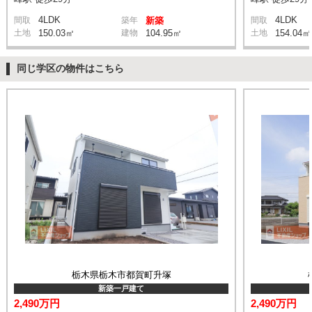
4LDK
4LDK
間取
築年
新築
間取
土地
150.03㎡
建物
104.95㎡
土地
154.04㎡
同じ学区の物件はこちら
栃木県栃木市都賀町升塚
新築一戸建て
2,490万円
2,490万円