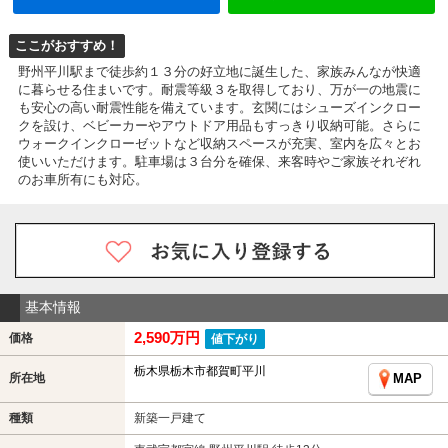
ここがおすすめ！
野州平川駅まで徒歩約１３分の好立地に誕生した、家族みんなが快適
に暮らせる住まいです。耐震等級３を取得しており、万が一の地震に
も安心の高い耐震性能を備えています。玄関にはシューズインクロー
クを設け、ベビーカーやアウトドア用品もすっきり収納可能。さらに
ウォークインクローゼットなど収納スペースが充実、室内を広々とお
使いいただけます。駐車場は３台分を確保、来客時やご家族それぞれ
のお車所有にも対応。
基本情報
2,590万円
価格
値下がり
栃木県栃木市都賀町平川
所在地
MAP
種類
新築一戸建て