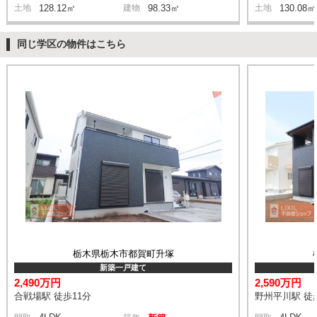
土地
128.12㎡
建物
98.33㎡
土地
130.08㎡
同じ学区の物件はこちら
栃木県栃木市都賀町升塚
新築一戸建て
2,490万円
2,590万円
合戦場駅 徒歩11分
野州平川駅 徒