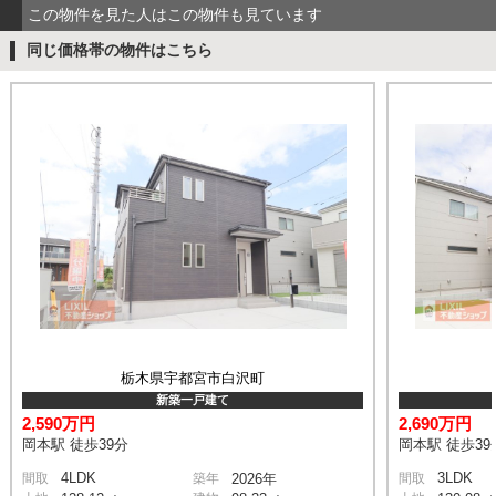
この物件を見た人はこの物件も見ています
同じ価格帯の物件はこちら
栃木県宇都宮市白沢町
新築一戸建て
2,590万円
2,690万円
岡本駅 徒歩39分
岡本駅 徒歩39
4LDK
3LDK
間取
築年
2026年
間取