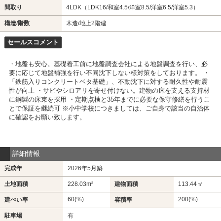
間取り
4LDK（LDK16/和室4.5/洋室8.5/洋室6.5/洋室5.3）
構造/階数
木造/地上2階建
セールスコメント
・地盤も安心。基礎着工前に地盤調査会社による地盤調査を行い、必
要に応じて地盤補強を行い不同沈下しない様対策をしております。 ・
「鉄筋入りコンクリートベタ基礎」、不動沈下に対する耐久性や耐震
性が向上 ・サビやシロアリを寄せ付けない。建物の床を支える支持材
に鋼製の床束を採用 ・定期点検と35年までに必要な保守修繕を行うこ
とで保証を継続可 ※小中学校につきましては、ご自身で該当の自治体
に確認をお願い致します。
詳細情報
完成年
2026年5月築
土地面積
228.03m²
建物面積
113.44㎡
60(%)
200(%)
建ぺい率
容積率
駐車場
有