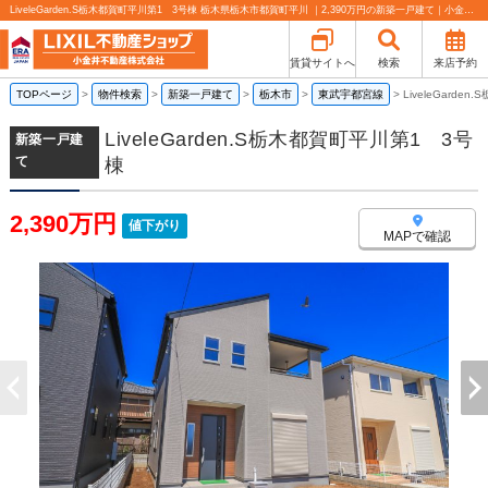
LiveleGarden.S栃木都賀町平川第1 3号棟 栃木県栃木市都賀町平川 ｜2,390万円の新築一戸建て｜小金井不動産売買部 小山城東店
賃貸サイトへ
検索
来店予約
TOPページ
>
物件検索
>
新築一戸建て
>
栃木市
>
東武宇都宮線
>
LiveleGard
LiveleGarden.S栃木都賀町平川第1 3号
新築一戸建
て
棟
2,390万円
値下がり
MAPで確認