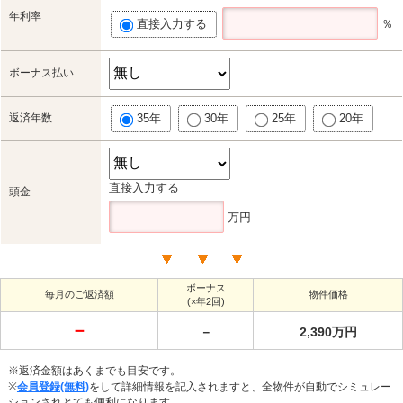
年利率
直接入力する
％
ボーナス払い
返済年数
35年
30年
25年
20年
直接入力する
頭金
万円
ボーナス
毎月のご返済額
物件価格
(×年2回)
－
－
2,390万円
※返済金額はあくまでも目安です。
※
会員登録(無料)
をして詳細情報を記入されますと、全物件が自動でシミュレー
ションされとても便利になります。