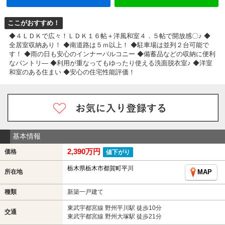
ここがおすすめ！
◆４ＬＤＫで広々！ＬＤＫ１６帖＋洋風和室４．５帖で開放感〇♪ ◆
全居室収納あり！ ◆南道路は５ｍ以上！ ◆駐車場は並列２台可能で
す！ ◆雨の日も安心のインナーバルコニー ◆備蓄品などの収納に便利
なパントリ― ◆利用が重なってもゆったり使える洗面脱衣室♪ ◆洋室
和室のある住まい ◆安心の住宅性能評価！
基本情報
2,390万円
価格
値下がり
栃木県栃木市都賀町平川
所在地
MAP
種類
新築一戸建て
東武宇都宮線 野州平川駅 徒歩10分
交通
東武宇都宮線 野州大塚駅 徒歩21分