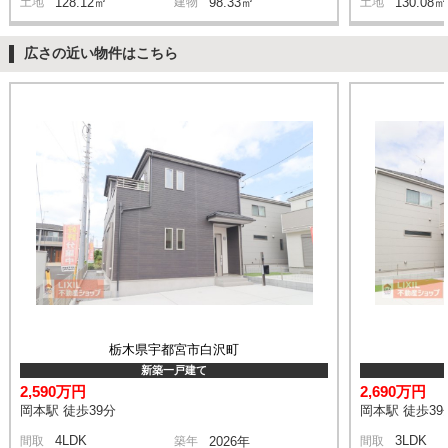
土地
128.12㎡
建物
98.33㎡
土地
130.08㎡
広さの近い物件はこちら
栃木県宇都宮市白沢町
新築一戸建て
2,590万円
2,690万円
岡本駅 徒歩39分
岡本駅 徒歩39
4LDK
3LDK
間取
築年
2026年
間取