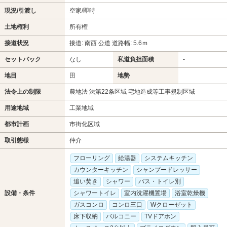
現況/引渡し
空家/即時
土地権利
所有権
接道状況
接道: 南西 公道 道路幅: 5.6ｍ
セットバック
なし
私道負担面積
-
地目
田
地勢
法令上の制限
農地法 法第22条区域 宅地造成等工事規制区域
用途地域
工業地域
都市計画
市街化区域
取引態様
仲介
フローリング
給湯器
システムキッチン
カウンターキッチン
シャンプードレッサー
追い焚き
シャワー
バス・トイレ別
設備・条件
シャワートイレ
室内洗濯機置場
浴室乾燥機
ガスコンロ
コンロ三口
Wクローゼット
床下収納
バルコニー
TVドアホン