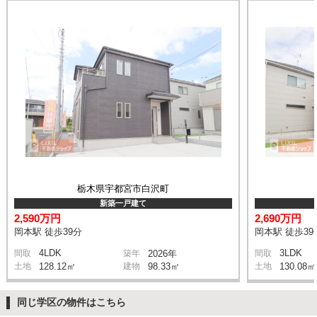
栃木県宇都宮市白沢町
新築一戸建て
2,590万円
2,690万円
岡本駅 徒歩39分
岡本駅 徒歩39
4LDK
3LDK
間取
築年
2026年
間取
土地
128.12㎡
建物
98.33㎡
土地
130.08㎡
同じ学区の物件はこちら