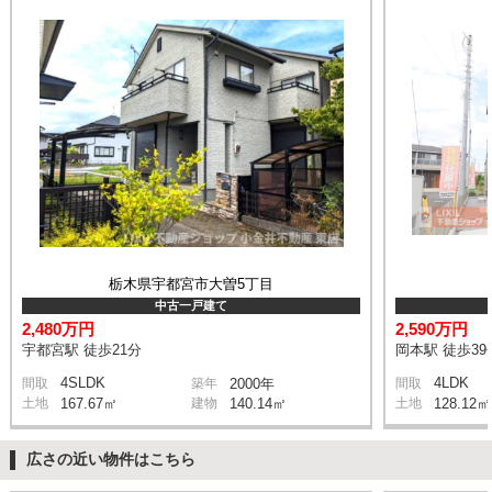
栃木県宇都宮市大曽5丁目
中古一戸建て
2,480万円
2,590万円
宇都宮駅 徒歩21分
岡本駅 徒歩39
4SLDK
4LDK
間取
築年
2000年
間取
土地
167.67㎡
建物
140.14㎡
土地
128.12㎡
広さの近い物件はこちら