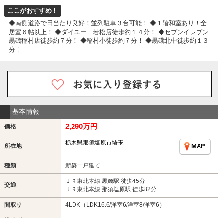
ここがおすすめ！
◆南側道路で日当たり良好！並列駐車３台可能！ ◆１階和室あり！全
居室６帖以上！ ◆ダイユー 若松店徒歩約１４分！ ◆セブンイレブン
黒磯稲村店徒歩約７分！ ◆稲村小徒歩約７分！ ◆黒磯北中徒歩約１３
分！
基本情報
2,290万円
価格
栃木県那須塩原市埼玉
所在地
MAP
種類
新築一戸建て
ＪＲ東北本線 黒磯駅 徒歩45分
交通
ＪＲ東北本線 那須塩原駅 徒歩82分
間取り
4LDK（LDK16.6/洋室6/洋室8/洋室6）