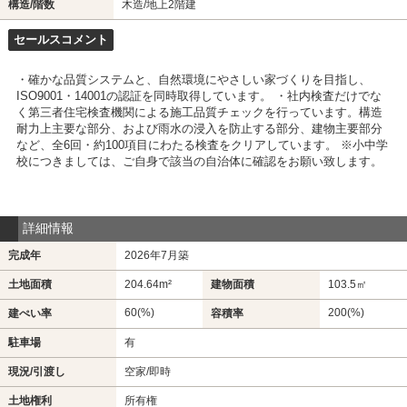
構造/階数
木造/地上2階建
セールスコメント
・確かな品質システムと、自然環境にやさしい家づくりを目指し、
ISO9001・14001の認証を同時取得しています。 ・社内検査だけでな
く第三者住宅検査機関による施工品質チェックを行っています。構造
耐力上主要な部分、および雨水の浸入を防止する部分、建物主要部分
など、全6回・約100項目にわたる検査をクリアしています。 ※小中学
校につきましては、ご自身で該当の自治体に確認をお願い致します。
詳細情報
完成年
2026年7月築
土地面積
204.64m²
建物面積
103.5㎡
60(%)
200(%)
建ぺい率
容積率
駐車場
有
現況/引渡し
空家/即時
土地権利
所有権