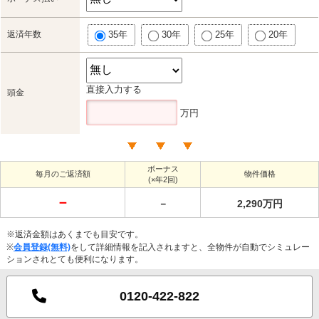
返済年数
35年
30年
25年
20年
直接入力する
頭金
万円
ボーナス
毎月のご返済額
物件価格
(×年2回)
－
－
2,290万円
※返済金額はあくまでも目安です。
※
会員登録(無料)
をして詳細情報を記入されますと、全物件が自動でシミュレー
ションされとても便利になります。
0120-422-822