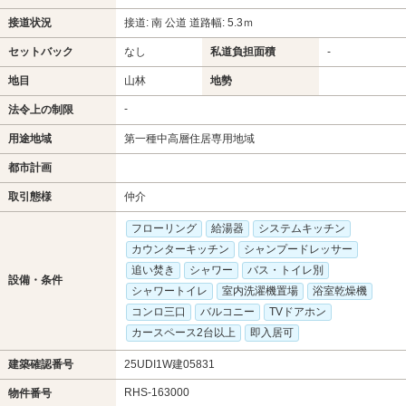
接道状況
接道: 南 公道 道路幅: 5.3ｍ
セットバック
なし
私道負担面積
-
地目
山林
地勢
-
法令上の制限
用途地域
第一種中高層住居専用地域
都市計画
取引態様
仲介
フローリング
給湯器
システムキッチン
カウンターキッチン
シャンプードレッサー
追い焚き
シャワー
バス・トイレ別
設備・条件
シャワートイレ
室内洗濯機置場
浴室乾燥機
コンロ三口
バルコニー
TVドアホン
カースペース2台以上
即入居可
建築確認番号
25UDI1W建05831
RHS-163000
物件番号