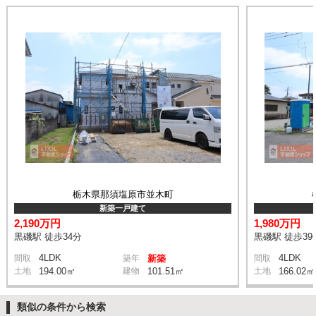
栃木県那須塩原市並木町
新築一戸建て
2,190万円
1,980万円
黒磯駅 徒歩34分
黒磯駅 徒歩39
4LDK
4LDK
間取
築年
新築
間取
土地
194.00㎡
建物
101.51㎡
土地
166.02㎡
類似の条件から検索