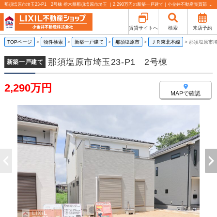
那須塩原市埼玉23-P1 2号棟 栃木県那須塩原市埼玉 ｜2,290万円の新築一戸建て｜小金井不動産売買部 小山城東店
賃貸サイトへ
検索
来店予約
TOPページ
>
物件検索
>
新築一戸建て
>
那須塩原市
>
ＪＲ東北本線
>
那須塩原市埼
那須塩原市埼玉23-P1 2号棟
新築一戸建て
2,290万円
MAPで確認