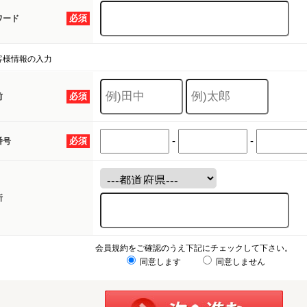
必須
ワード
客様情報の入力
必須
前
-
-
必須
番号
所
会員規約をご確認のうえ下記にチェックして下さい。
同意します
同意しません