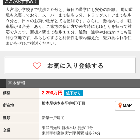
ここがおすすめ！
大宮北小学校まで徒歩２０分と、毎日の通学にも安心の距離。 周辺環
境も充実しており、スーパーまで徒歩５分、ドラッグストアまで徒歩
９分と、日々のお買い物がとても便利です。さらに、敷地内には 駐
車場が３台分 あり、ご家族の多い方や来客時にもゆとりを持って対
応できます。新栃木駅まで徒歩１１分。通勤・通学やお出かけにも便
利な立地です。暮らしやすさと利便性を兼ね備えた、魅力あふれる住
まいをぜひご検討ください。
基本情報
2,290万円
価格
値下がり
栃木県栃木市平柳町3丁目
所在地
MAP
種類
新築一戸建て
東武日光線 新栃木駅 徒歩11分
交通
東武宇都宮線 野州平川駅 徒歩24分