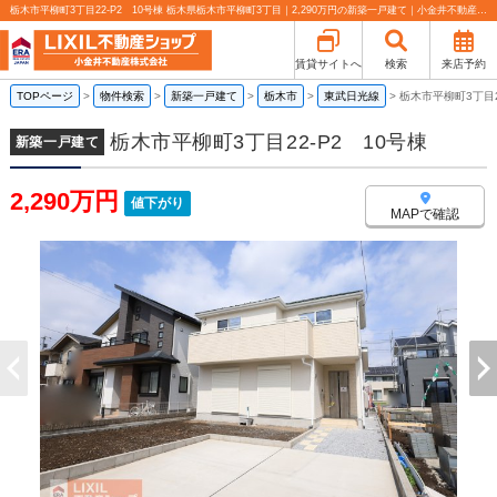
栃木市平柳町3丁目22-P2 10号棟 栃木県栃木市平柳町3丁目｜2,290万円の新築一戸建て｜小金井不動産売買部 小山城東店
賃貸サイトへ
検索
来店予約
TOPページ
>
物件検索
>
新築一戸建て
>
栃木市
>
東武日光線
>
栃木市平柳町3丁目2
栃木市平柳町3丁目22-P2 10号棟
新築一戸建て
2,290万円
値下がり
MAPで確認