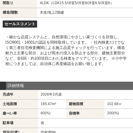
間取り
4LDK（LDK15.5/洋室5/洋室8/洋室6.5/洋室6）
構造/階数
木造/地上2階建
セールスコメント
・確かな品質システムと、自然環境にやさしい家づくりを目指し、
ISO9001・14001の認証を同時取得しています。 ・社内検査だけでな
く第三者住宅検査機関による施工品質チェックを行っています。構造
耐力上主要な部分、および雨水の浸入を防止する部分、建物主要部分
など、全6回・約100項目にわたる検査をクリアしています。 ※小中学
校につきましては、自治体に再度確認をお願い致します。
詳細情報
完成年
2026年3月築
土地面積
165.47m²
建物面積
102.68㎡
60(%)
200(%)
建ぺい率
容積率
駐車場
有
現況/引渡し
空家/即時