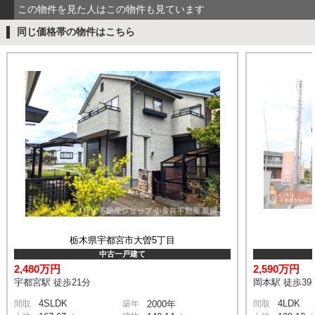
この物件を見た人はこの物件も見ています
同じ価格帯の物件はこちら
栃木県宇都宮市大曽5丁目
中古一戸建て
2,480万円
2,590万円
宇都宮駅 徒歩21分
岡本駅 徒歩39
4SLDK
4LDK
間取
築年
2000年
間取