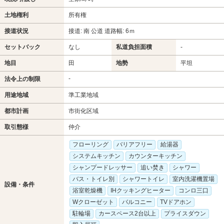
土地権利
所有権
接道状況
接道: 南 公道 道路幅: 6ｍ
セットバック
なし
私道負担面積
-
地目
田
地勢
平坦
-
法令上の制限
用途地域
準工業地域
都市計画
市街化区域
取引態様
仲介
フローリング
バリアフリー
給湯器
システムキッチン
カウンターキッチン
シャンプードレッサー
追い焚き
シャワー
バス・トイレ別
シャワートイレ
室内洗濯機置場
設備・条件
浴室乾燥機
IHクッキングヒーター
コンロ三口
Wクローゼット
バルコニー
TVドアホン
駐輪場
カースペース2台以上
プライスダウン