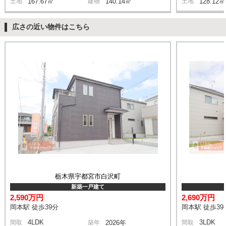
土地
167.67㎡
建物
140.14㎡
土地
128.12㎡
広さの近い物件はこちら
栃木県宇都宮市白沢町
新築一戸建て
2,590万円
2,690万円
岡本駅 徒歩39分
岡本駅 徒歩39
4LDK
3LDK
間取
築年
2026年
間取