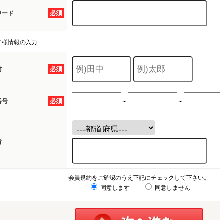
必須
ワード
客様情報の入力
必須
前
-
-
必須
番号
所
会員規約をご確認のうえ下記にチェックして下さい。
同意します
同意しません