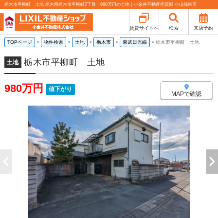
栃木市平柳町 土地 栃木県栃木市平柳町2丁目｜980万円の土地｜小金井不動産売買部 小山城東店
賃貸サイトへ
検索
来店予約
TOPページ
>
物件検索
>
土地
>
栃木市
>
東武日光線
>
栃木市平柳町 土地
栃木市平柳町 土地
土地
980万円
値下がり
MAPで確認