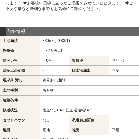
します。 ◆お客様の目線に立ったご提案をさせていただきます。 ◆ご
不安な事など些細な事でもお気軽にご相談ください。
詳細情報
土地面積
330m² (99.83坪)
坪単価
9.82万円 /坪
60(%)
200(%)
建ぺい率
容積率
法令上の制限
-
国土法届出
不要
現況/引渡し
古屋あり/相談
土地権利
所有権
-
建築条件
接道状況
接道: 北 10ｍ 公道 道路幅: 4ｍ
セットバック
なし
私道負担面積
-
地目
宅地
地勢
平坦