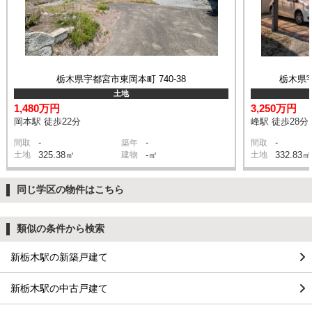
栃木県宇都宮市東岡本町 740-38
栃木県宇
土地
1,480万円
3,250万円
岡本駅 徒歩22分
峰駅 徒歩28分
-
-
-
間取
築年
間取
土地
325.38㎡
建物
-㎡
土地
332.83㎡
同じ学区の物件はこちら
類似の条件から検索
新栃木駅の新築戸建て
新栃木駅の中古戸建て