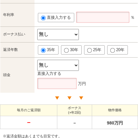
年利率
直接入力する
％
ボーナス払い
返済年数
35年
30年
25年
20年
直接入力する
頭金
万円
ボーナス
毎月のご返済額
物件価格
(×年2回)
－
－
980万円
※返済金額はあくまでも目安です。