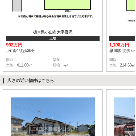
栃木県小山市大字喜沢
土地
992万円
1,100万円
小山駅 徒歩39分
思川駅 徒歩75
-
-
-
間取
築年
間取
土地
411.00㎡
建物
-㎡
土地
214.63㎡
広さの近い物件はこちら