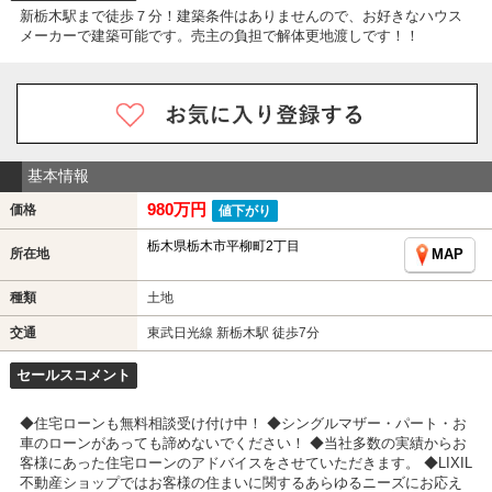
新栃木駅まで徒歩７分！建築条件はありませんので、お好きなハウス
メーカーで建築可能です。売主の負担で解体更地渡しです！！
基本情報
980万円
価格
値下がり
栃木県栃木市平柳町2丁目
所在地
MAP
種類
土地
交通
東武日光線 新栃木駅 徒歩7分
セールスコメント
◆住宅ローンも無料相談受け付け中！ ◆シングルマザー・パート・お
車のローンがあっても諦めないでください！ ◆当社多数の実績からお
客様にあった住宅ローンのアドバイスをさせていただきます。 ◆LIXIL
不動産ショップではお客様の住まいに関するあらゆるニーズにお応え