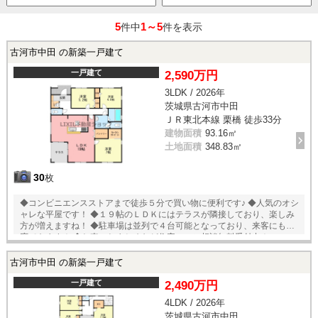
5
1～5
件中
件を表示
古河市中田 の新築一戸建て
一戸建て
2,590万円
3LDK / 2026年
茨城県古河市中田
ＪＲ東北本線 栗橋 徒歩33分
建物面積
93.16㎡
土地面積
348.83㎡
30
枚
◆コンビニエンスストアまで徒歩５分で買い物に便利です♪ ◆人気のオシ
ャレな平屋です！ ◆１９帖のＬＤＫにはテラスが隣接しており、楽しみ
方が増えますね！ ◆駐車場は並列で４台可能となっており、来客にも対
応できます！ ◆お車のおまとめなど住宅ローン相談無料受付中！
古河市中田 の新築一戸建て
一戸建て
2,490万円
4LDK / 2026年
茨城県古河市中田