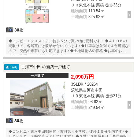
ＪＲ東北本線 栗橋 徒歩33分
建物面積
110.54㎡
土地面積
325.92㎡
30
枚
◆コンビニエンスストア、徒歩５分で買い物に便利です！ ◆４ＬＤＫの
間取りで、各居室には収納が付いています♪ ◆駐車場は並列で４台可能な
ので、突然の来客にも対応できます♪ ◆土地建物込の価格 ◆お車のおまと
めなど住宅ローン相談無料受付中！
古河市中田 の新築一戸建て
値下がり
一戸建て
2,090万円
3SLDK / 2026年
茨城県古河市中田
ＪＲ東北本線 栗橋 徒歩31分
建物面積
98.82㎡
土地面積
249.54㎡
30
枚
◆コンビニ・古河中田郵便局・古河第４小学校、徒歩１５分圏内です♪ ◆
ＬＤＫ２０．７帖で広々としています！ ◆２階は３部屋あり、各居室収