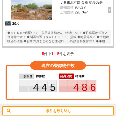
ＪＲ東北本線 栗橋 徒歩32分
建物面積
98.82㎡
土地面積
220.76㎡
30
枚
◆４ＬＤＫの間取りで、各居室収納があり便利です！ ◆駐車場は並列２
台可能です！ ◆制震装置（ＳＡＦＥ３６５）搭載 ◆耐震等級３ ◆土地建
物込の価格 ◆お車のおまとめなど住宅ローン相談無料受付中！ ◆◆耐
震 ＋ 制震のあんしん住宅。ＱＵＩＥ（クワイエ）◆◆ 住宅性能評価取
得で安心。 ＳＡＦＥ３６５で地震の揺れを吸収する家、壁全体で家を支
5
1～5
え守る、耐力壁。
件中
件を表示
現在の登録物件数
445
486
条件を絞り込む