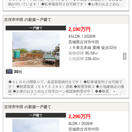
納が付いています！ ◆駐車場並列２台可能です！ ◆お車のおまとめなど
住宅ローン相談無料受付中！
古河市中田 の新築一戸建て
一戸建て
2,190万円
4SLDK / 2026年
茨城県古河市中田
ＪＲ東北本線 栗橋 徒歩32分
建物面積
95.58㎡
土地面積
238.43㎡
30
枚
◆４ＬＤＫの間取りで、各居室収納付きです！ ◆駐車場並列２台可能で
す！ ◆制震装置（ＳＡＦＥ３６５）搭載 ◆耐震等級３ ◆土地建物込の価
格 ◆お車のおまとめなど住宅ローン相談無料受付中！ ◆◆耐震 ＋ 制
震のあんしん住宅。ＱＵＩＥ（クワイエ）◆◆ 住宅性能評価取得で安心。
ＳＡＦＥ３６５で地震の揺れを吸収する家、壁全体で家を支え守る、耐
力壁。
古河市中田 の新築一戸建て
一戸建て
2,290万円
4LDK / 2026年
茨城県古河市中田