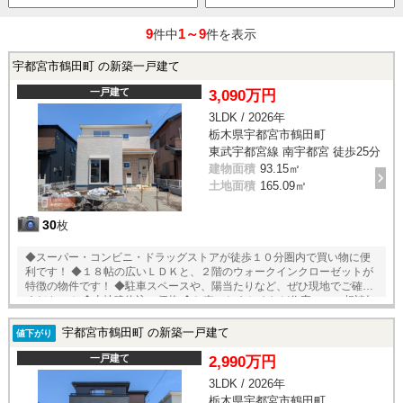
9
1～9
件中
件を表示
宇都宮市鶴田町 の新築一戸建て
一戸建て
3,090万円
3LDK / 2026年
栃木県宇都宮市鶴田町
東武宇都宮線 南宇都宮 徒歩25分
建物面積
93.15㎡
土地面積
165.09㎡
30
枚
◆スーパー・コンビニ・ドラッグストアが徒歩１０分圏内で買い物に便
利です！ ◆１８帖の広いＬＤＫと、２階のウォークインクローゼットが
特徴の物件です！ ◆駐車スペースや、陽当たりなど、ぜひ現地でご確認
ください！ ◆土地建物込の価格 ◆お車のおまとめなど住宅ローン相談無
料受付中！
宇都宮市鶴田町 の新築一戸建て
値下がり
一戸建て
2,990万円
3LDK / 2026年
栃木県宇都宮市鶴田町