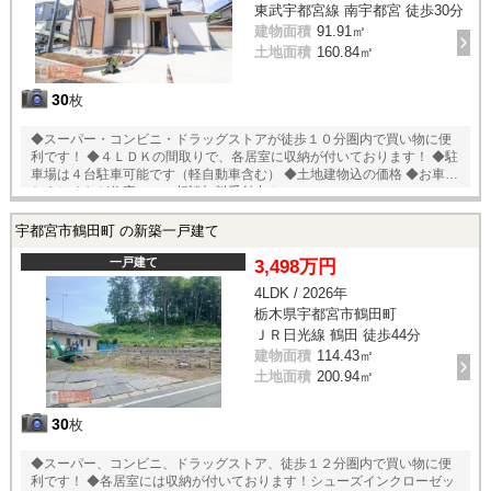
東武宇都宮線 南宇都宮 徒歩30分
建物面積
91.91㎡
土地面積
160.84㎡
30
枚
◆スーパー・コンビニ・ドラッグストアが徒歩１０分圏内で買い物に便
利です！ ◆４ＬＤＫの間取りで、各居室に収納が付いております！ ◆駐
車場は４台駐車可能です（軽自動車含む） ◆土地建物込の価格 ◆お車の
おまとめなど住宅ローン相談無料受付中！
宇都宮市鶴田町 の新築一戸建て
一戸建て
3,498万円
4LDK / 2026年
栃木県宇都宮市鶴田町
ＪＲ日光線 鶴田 徒歩44分
建物面積
114.43㎡
土地面積
200.94㎡
30
枚
◆スーパー、コンビニ、ドラッグストア、徒歩１２分圏内で買い物に便
利です！ ◆各居室には収納が付いております！シューズインクローゼッ