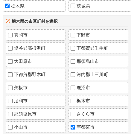
栃木県
茨城県
栃木県の市区町村を選択
真岡市
下野市
塩谷郡高根沢町
下都賀郡壬生町
大田原市
那須烏山市
下都賀郡野木町
河内郡上三川町
矢板市
鹿沼市
足利市
栃木市
那須塩原市
さくら市
小山市
宇都宮市