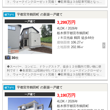
ト、ウォークインクローゼット完備！ ◆駐車場は３台駐車可能となって
おります！ ◆お車のおまとめなど住宅ローン相談無料受付中！
宇都宮市鶴田町 の新築一戸建て
値下がり
一戸建て
3,299万円
4LDK / 2026年
栃木県宇都宮市鶴田町
ＪＲ日光線 鶴田 徒歩44分
建物面積
106.27㎡
土地面積
202.86㎡
30
枚
◆スーパー、コンビニ、ドラッグストア、徒歩１２分圏内で買い物に便
利です！ ◆各居室には収納が付いております！シューズインクローゼッ
ト、ウォークインクローゼット完備！ ◆駐車場は３台駐車可能となって
おります！ ◆お車のおまとめなど住宅ローン相談無料受付中！
宇都宮市鶴田町 の新築一戸建て
値下がり
一戸建て
3,190万円
4LDK / 2026年
栃木県宇都宮市鶴田町