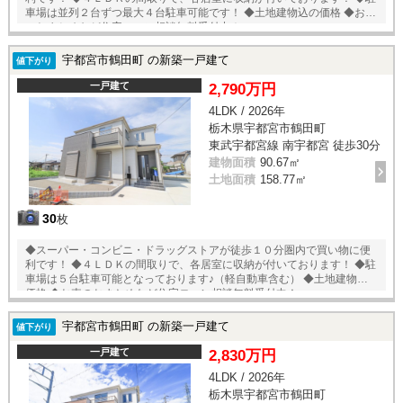
車場は並列２台ずつ最大４台駐車可能です！ ◆土地建物込の価格 ◆お車
のおまとめなど住宅ローン相談無料受付中！
宇都宮市鶴田町 の新築一戸建て
値下がり
一戸建て
2,790万円
4LDK / 2026年
栃木県宇都宮市鶴田町
東武宇都宮線 南宇都宮 徒歩30分
建物面積
90.67㎡
土地面積
158.77㎡
30
枚
◆スーパー・コンビニ・ドラッグストアが徒歩１０分圏内で買い物に便
利です！ ◆４ＬＤＫの間取りで、各居室に収納が付いております！ ◆駐
車場は５台駐車可能となっております♪（軽自動車含む） ◆土地建物込の
価格 ◆お車のおまとめなど住宅ローン相談無料受付中！
宇都宮市鶴田町 の新築一戸建て
値下がり
一戸建て
2,830万円
4LDK / 2026年
栃木県宇都宮市鶴田町