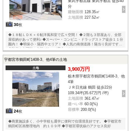
東武宇都宮線 東武宇都宮 徒歩40
分
建物面積
128.35㎡
土地面積
227.52㎡
30
枚
◆１８帖ＬＤＫ＋６帖洋風和室で広々空間！ ◆２階も３部屋あり、全部
屋収納があって便利♪ ◆スーパー・コンビニ・ドラッグストア徒歩１１分
圏内！ ◆明保小・陽西中エリア！ ◆人気の南側道路！陽当り良好です！
◆駐車３台可能！余裕があって安心ですね！
宇都宮市鶴田町1408-3、他4筆の土地
土地
3,900万円
栃木県宇都宮市鶴田町1408-3、他
4筆
ＪＲ日光線 鶴田 徒歩22分
109.34坪(35.67万円 /坪)
土地面積
361.47㎡
建ぺい率
60.0(%)
容積率
200.0(%)
24
枚
◆商業施設多く、小中学校も通学に便利で住環境良好です。 ◆宇都宮市
鶴田町区画整理地内 約１０９坪 ◆宇都宮環状線のアクセス良好