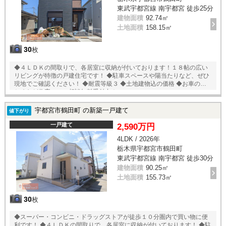
東武宇都宮線 南宇都宮 徒歩25分
建物面積
92.74㎡
土地面積
158.15㎡
30
枚
◆４ＬＤＫの間取りで、各居室に収納が付いております！１８帖の広い
リビングが特徴の戸建住宅です！ ◆駐車スペースや陽当たりなど、ぜひ
現地でご確認ください！ ◆耐震等級３ ◆土地建物込の価格 ◆お車のおま
とめなど住宅ローン相談無料受付中！
宇都宮市鶴田町 の新築一戸建て
値下がり
一戸建て
2,590万円
4LDK / 2026年
栃木県宇都宮市鶴田町
東武宇都宮線 南宇都宮 徒歩30分
建物面積
90.25㎡
土地面積
155.73㎡
30
枚
◆スーパー・コンビニ・ドラッグストアが徒歩１０分圏内で買い物に便
利です！ ◆４ＬＤＫの間取りで、各居室に収納が付いております！ ◆駐