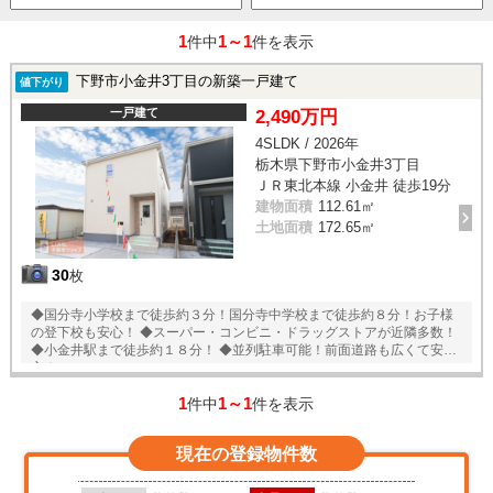
1
1～1
件中
件を表示
下野市小金井3丁目の新築一戸建て
値下がり
一戸建て
2,490万円
4SLDK / 2026年
栃木県下野市小金井3丁目
ＪＲ東北本線 小金井 徒歩19分
建物面積
112.61㎡
土地面積
172.65㎡
30
枚
◆国分寺小学校まで徒歩約３分！国分寺中学校まで徒歩約８分！お子様
の登下校も安心！ ◆スーパー・コンビニ・ドラッグストアが近隣多数！
◆小金井駅まで徒歩約１８分！ ◆並列駐車可能！前面道路も広くて安
心！
1
1～1
件中
件を表示
現在の登録物件数