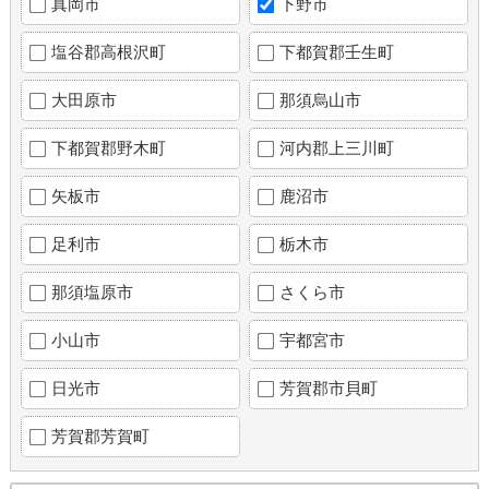
真岡市
下野市
塩谷郡高根沢町
下都賀郡壬生町
大田原市
那須烏山市
下都賀郡野木町
河内郡上三川町
矢板市
鹿沼市
足利市
栃木市
那須塩原市
さくら市
小山市
宇都宮市
日光市
芳賀郡市貝町
芳賀郡芳賀町