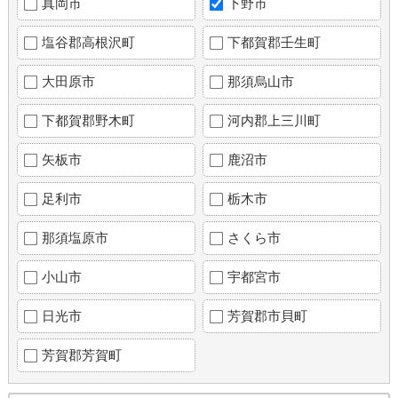
真岡市
下野市
塩谷郡高根沢町
下都賀郡壬生町
大田原市
那須烏山市
下都賀郡野木町
河内郡上三川町
矢板市
鹿沼市
足利市
栃木市
那須塩原市
さくら市
小山市
宇都宮市
日光市
芳賀郡市貝町
芳賀郡芳賀町