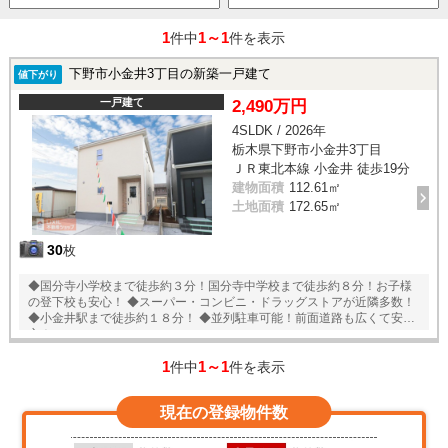
1
1～1
件中
件を表示
下野市小金井3丁目の新築一戸建て
値下がり
一戸建て
2,490万円
4SLDK / 2026年
栃木県下野市小金井3丁目
ＪＲ東北本線 小金井 徒歩19分
建物面積
112.61㎡
土地面積
172.65㎡
30
枚
◆国分寺小学校まで徒歩約３分！国分寺中学校まで徒歩約８分！お子様
の登下校も安心！ ◆スーパー・コンビニ・ドラッグストアが近隣多数！
◆小金井駅まで徒歩約１８分！ ◆並列駐車可能！前面道路も広くて安
心！
1
1～1
件中
件を表示
現在の登録物件数