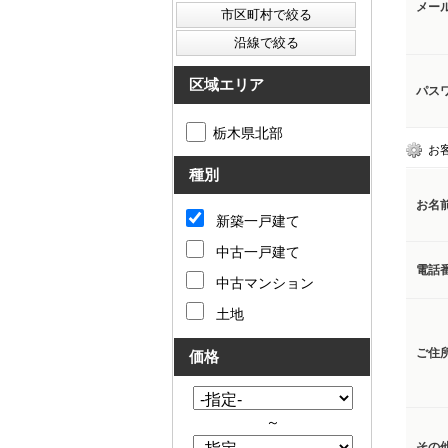
メー
区域エリア
パス
栃木県北部
お
種別
お名
新築一戸建て
中古一戸建て
電話
中古マンション
土地
ご住
価格
～
その