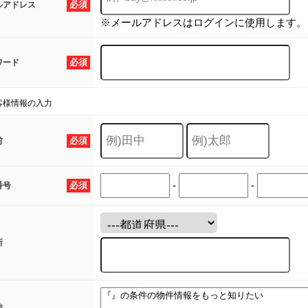
必須
ルアドレス
※メールアドレスはログインに使用します。
必須
ワード
客様情報の入力
必須
前
-
-
必須
番号
所
他