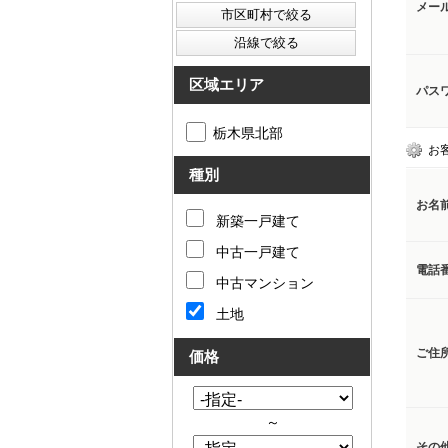
メー
区域エリア
パス
栃木県北部
お
種別
お名
新築一戸建て
中古一戸建て
電話
中古マンション
土地
ご住
価格
～
その