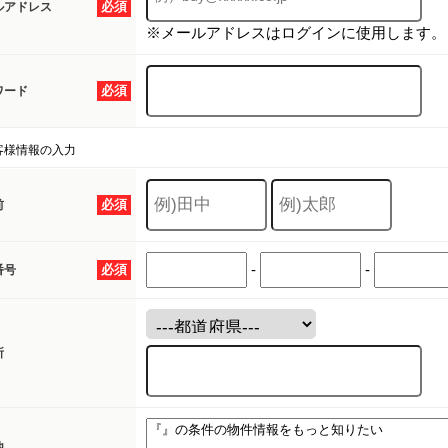
必須
ルアドレス
※メールアドレスはログインに使用します。
必須
ワード
客様情報の入力
必須
前
-
-
必須
番号
所
他