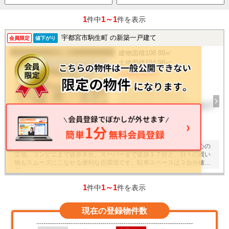
1
1～1
件中
件を表示
宇都宮市駒生町 の新築一戸建て
会員限定
値下がり
一戸建て
建物面積
108.89㎡
土地面積
194.98㎡
2,590万円
4LDK / 2026年
栃木県宇都宮市駒生町
東武宇都宮線 東武宇都宮 徒歩77
分
30
枚
西が岡小まで徒歩９分、宝木中まで徒歩１０分と、毎日の通学も安心の
立地。コンビニまで徒歩８分、スーパーまで徒歩１７分と、日々の買い
物もスムーズにこなせる便利な住環境です。駐車スペースは３台分確
保。
1
1～1
件中
件を表示
現在の登録物件数