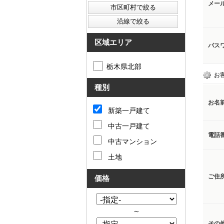
メー
区域エリア
パス
栃木県北部
お
種別
お名
新築一戸建て
中古一戸建て
電話
中古マンション
土地
ご住
価格
～
その