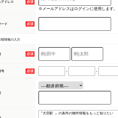
必須
ルアドレス
※メールアドレスはログインに使用します。
必須
ワード
客様情報の入力
必須
前
-
-
必須
番号
所
他