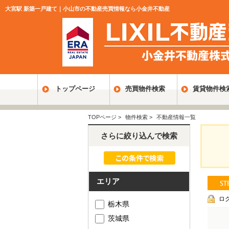
大宮駅 新築一戸建て｜小山市の不動産売買情報なら小金井不動産
トップページ
売買物件検索
賃貸物件検
TOPページ
>
物件検索
>
不動産情報一覧
さらに絞り込んで検索
エリア
ロ
栃木県
茨城県