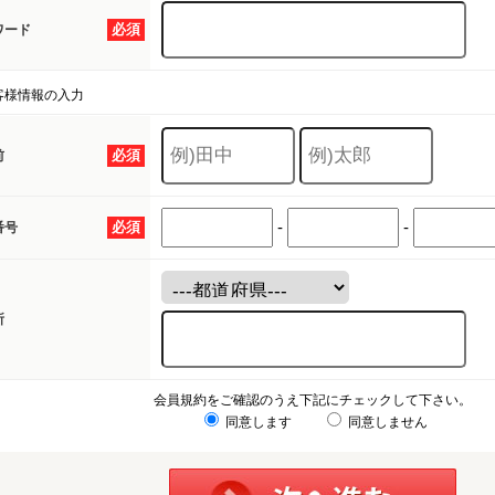
必須
ワード
客様情報の入力
必須
前
-
-
必須
番号
所
会員規約をご確認のうえ下記にチェックして下さい。
同意します
同意しません