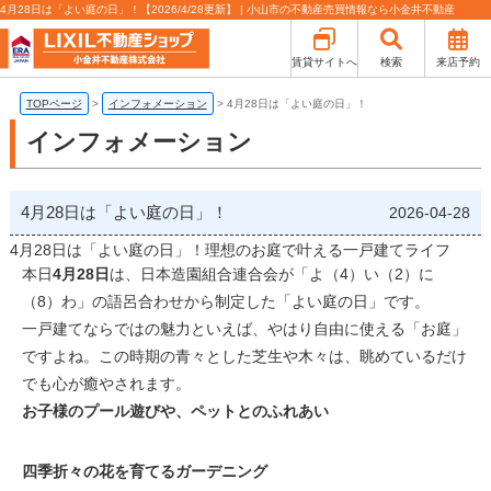
4月28日は「よい庭の日」！【2026/4/28更新】 | 小山市の不動産売買情報なら小金井不動産
賃貸サイトへ
検索
来店予約
TOPページ
>
インフォメーション
>
4月28日は「よい庭の日」！
インフォメーション
4月28日は「よい庭の日」！
2026-04-28
4月28日は「よい庭の日」！理想のお庭で叶える一戸建てライフ
本日
4月28日
は、日本造園組合連合会が「よ（4）い（2）に
（8）わ」の語呂合わせから制定した「よい庭の日」です。
一戸建てならではの魅力といえば、やはり自由に使える「お庭」
ですよね。この時期の青々とした芝生や木々は、眺めているだけ
でも心が癒やされます。
お子様のプール遊びや、ペットとのふれあい
四季折々の花を育てるガーデニング