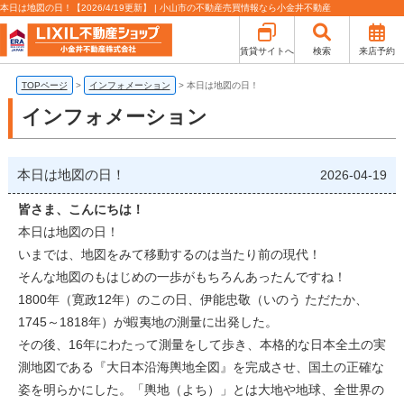
本日は地図の日！【2026/4/19更新】 | 小山市の不動産売買情報なら小金井不動産
賃貸サイトへ
検索
来店予約
TOPページ
>
インフォメーション
>
本日は地図の日！
インフォメーション
本日は地図の日！
2026-04-19
皆さま、こんにちは！
本日は地図の日！
いまでは、地図をみて移動するのは当たり前の現代！
そんな地図のもはじめの一歩がもちろんあったんですね！
1800年（寛政12年）のこの日、伊能忠敬（いのう ただたか、
1745～1818年）が蝦夷地の測量に出発した。
その後、16年にわたって測量をして歩き、本格的な日本全土の実
測地図である『大日本沿海輿地全図』を完成させ、国土の正確な
姿を明らかにした。「輿地（よち）」とは大地や地球、全世界の