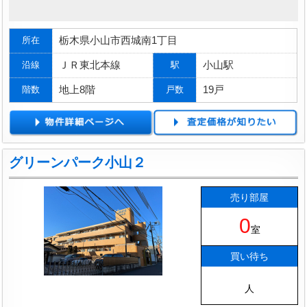
栃木県小山市西城南1丁目
所在
ＪＲ東北本線
小山駅
沿線
駅
地上8階
19戸
階数
戸数
グリーンパーク小山２
売り部屋
0
室
買い待ち
人