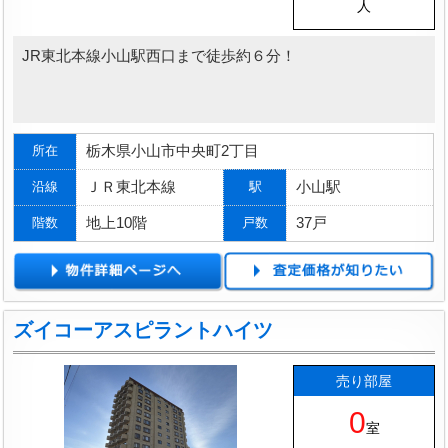
人
JR東北本線小山駅西口まで徒歩約６分！
栃木県小山市中央町2丁目
所在
ＪＲ東北本線
小山駅
沿線
駅
地上10階
37戸
階数
戸数
ズイコーアスピラントハイツ
売り部屋
0
室