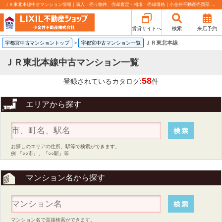
ＪＲ東北本線中古マンション情報｜購入・売り物件、売却査定・相場・売却価格｜小金井不動産売買部 小山城東店
賃貸サイトへ
検索
来店予約
>
ＪＲ東北本線
宇都宮中古マンショントップ
宇都宮中古マンション一覧
ＪＲ東北本線中古マンション一覧
58
登録されているカタログ:
件
エリアから探す
お探しのエリアの住所、駅等で検索ができます。
例 『○○市』、『○○駅』等
マンション名から探す
マンション名で直接検索ができます。