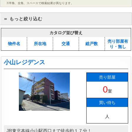
※半角、全角、スペースで検索結果が異なります。
＝ もっと絞り込む
カタログ並び替え
売り部屋有
物件名
所在地
交通
総戸数
り・無し
小山レジデンス
売り部屋
0
室
買い待ち
人
JR東北本線小山駅西口まで徒歩約１７分！