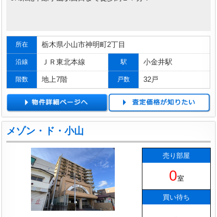
栃木県小山市神明町2丁目
所在
ＪＲ東北本線
小金井駅
沿線
駅
地上7階
32戸
階数
戸数
メゾン・ド・小山
売り部屋
0
室
買い待ち