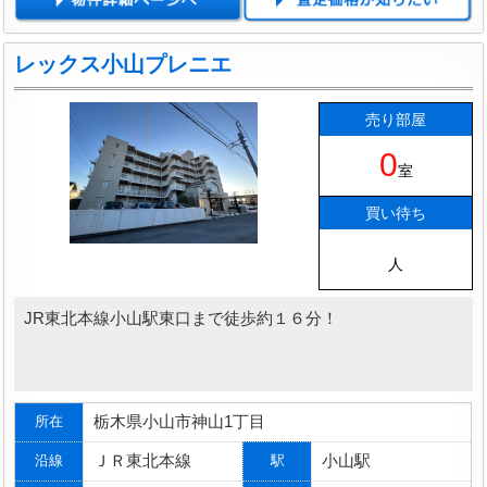
レックス小山プレニエ
売り部屋
0
室
買い待ち
人
JR東北本線小山駅東口まで徒歩約１６分！
栃木県小山市神山1丁目
所在
ＪＲ東北本線
小山駅
沿線
駅