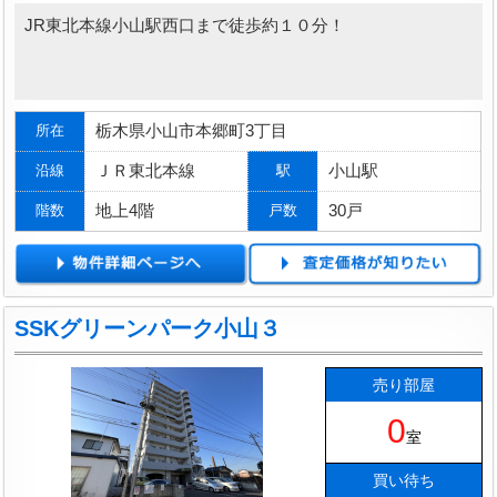
JR東北本線小山駅西口まで徒歩約１０分！
栃木県小山市本郷町3丁目
所在
ＪＲ東北本線
小山駅
沿線
駅
地上4階
30戸
階数
戸数
SSKグリーンパーク小山３
売り部屋
0
室
買い待ち