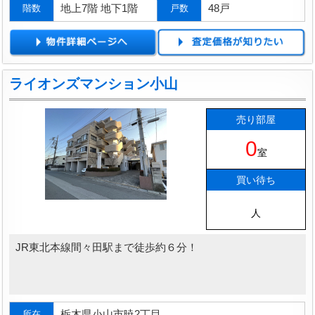
地上7階 地下1階
48戸
階数
戸数
ライオンズマンション小山
売り部屋
0
室
買い待ち
人
JR東北本線間々田駅まで徒歩約６分！
栃木県小山市暁2丁目
所在