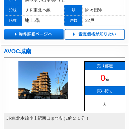
ＪＲ東北本線
間々田駅
沿線
駅
地上5階
32戸
階数
戸数
AVOC城南
売り部屋
0
室
買い待ち
人
JR東北本線小山駅西口まで徒歩約２１分！