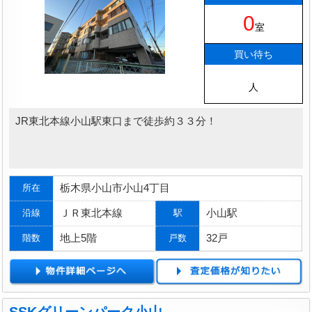
0
室
買い待ち
人
JR東北本線小山駅東口まで徒歩約３３分！
栃木県小山市小山4丁目
所在
ＪＲ東北本線
小山駅
沿線
駅
地上5階
32戸
階数
戸数