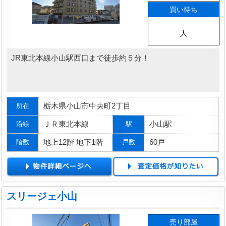
買い待ち
人
JR東北本線小山駅西口まで徒歩約５分！
栃木県小山市中央町2丁目
所在
ＪＲ東北本線
小山駅
沿線
駅
地上12階 地下1階
60戸
階数
戸数
スリージェ小山
売り部屋