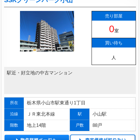
SSKグリーンパーク小山
売り部屋
0
室
買い待ち
人
駅近・好立地の中古マンション
栃木県小山市駅東通り1丁目
所在
ＪＲ東北本線
小山駅
沿線
駅
地上14階
88戸
階数
戸数